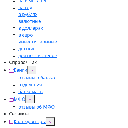
на 6 месяцев
на год
в рублях
валютные
в долларах
в евро
инвестиционные
детские
для пенсионеров
Справочник
Банки
отзывы о банках
отделения
банкоматы
МФО
отзывы об МФО
Сервисы
Калькуляторы