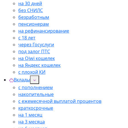
на 30 дней
без СНИЛС
безработным
пенсионерам
на рефинансирование
с 18 лет
через Госуслуги
под залог ПТС
на Qiwi кошелек
на Яндекс кошелек
с плохой КИ
Вклады
с пополнением
накопительные
с ежемесячной выплатой процентов
краткосрочные
на 1 месяц
на 3 месяца