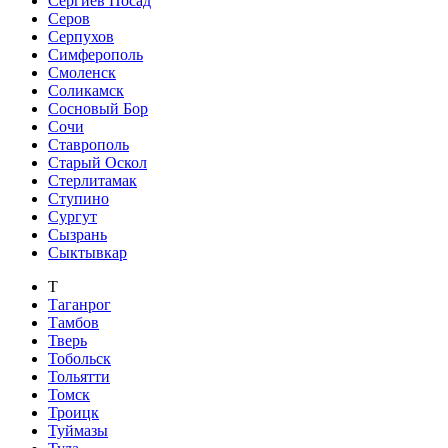
Сергиев Посад
Серов
Серпухов
Симферополь
Смоленск
Соликамск
Сосновый Бор
Сочи
Ставрополь
Старый Оскол
Стерлитамак
Ступино
Сургут
Сызрань
Сыктывкар
Т
Таганрог
Тамбов
Тверь
Тобольск
Тольятти
Томск
Троицк
Туймазы