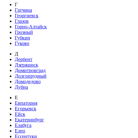
Г
Гатчина
Георгиевск
Глазов
Горно-Алтайск
Грозный
Губкин
Гуково
Д
Дербент
Дзержинск
Димитровград
Долгопрудный
Домодедово
Дубна
Е
Евпатория
Егорьевск
Ейск
Екатеринбург
Елабуга
Елец
Ессентуки