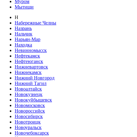
Муром
Мытищи
Н
Набережные Челны
Назрань
Нальчик
Нарьян-Мар
Находка
Невинномысск
Нефтекамск
Нефтеюганск
Нижневартовск
Нижнекамск
Нижний Новгород
Нижний Тагил
Новоалтайск
Новокузнецк
Новокуйбышевск
Новомосковск
Новороссийск
Новосибирск
Новотроицк
Новоуральск
Новочебоксарск