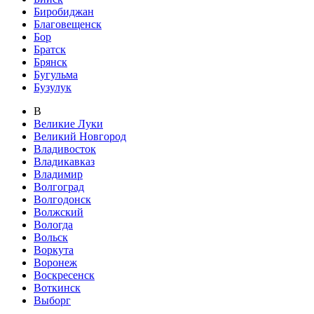
Биробиджан
Благовещенск
Бор
Братск
Брянск
Бугульма
Бузулук
В
Великие Луки
Великий Новгород
Владивосток
Владикавказ
Владимир
Волгоград
Волгодонск
Волжский
Вологда
Вольск
Воркута
Воронеж
Воскресенск
Воткинск
Выборг