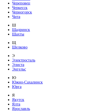
Череповец
Черкесск
Черногорск
Чита
Ш
Шадринск
Шахты
Щ
Щелково
Э
Электросталь
Элиста
Энгельс
Ю
Южно-Сахалинск
Юрга
Я
Якутск
Ялта
Ярославль