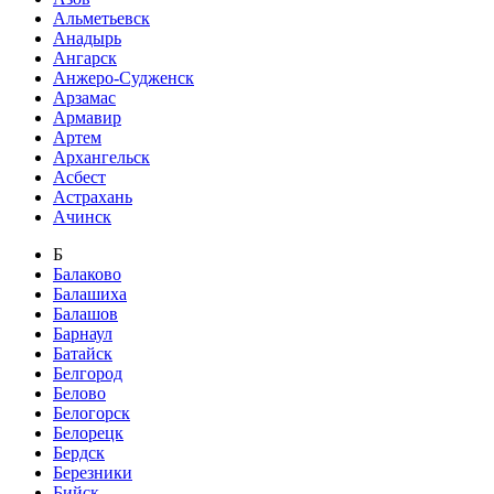
Альметьевск
Анадырь
Ангарск
Анжеро-Судженск
Арзамас
Армавир
Артем
Архангельск
Асбест
Астрахань
Ачинск
Б
Балаково
Балашиха
Балашов
Барнаул
Батайск
Белгород
Белово
Белогорск
Белорецк
Бердск
Березники
Бийск