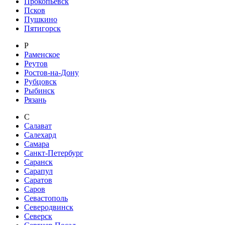
Прокопьевск
Псков
Пушкино
Пятигорск
Р
Раменское
Реутов
Ростов-на-Дону
Рубцовск
Рыбинск
Рязань
С
Салават
Салехард
Самара
Санкт-Петербург
Саранск
Сарапул
Саратов
Саров
Севастополь
Северодвинск
Северск