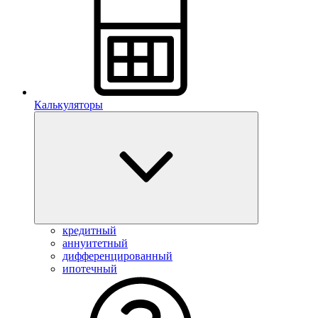
Калькуляторы
кредитный
аннуитетный
дифференцированный
ипотечный