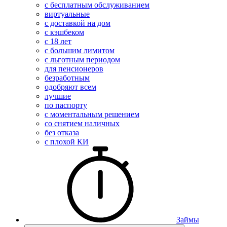
с бесплатным обслуживанием
виртуальные
с доставкой на дом
с кэшбеком
с 18 лет
с большим лимитом
с льготным периодом
для пенсионеров
безработным
одобряют всем
лучшие
по паспорту
с моментальным решением
со снятием наличных
без отказа
с плохой КИ
Займы