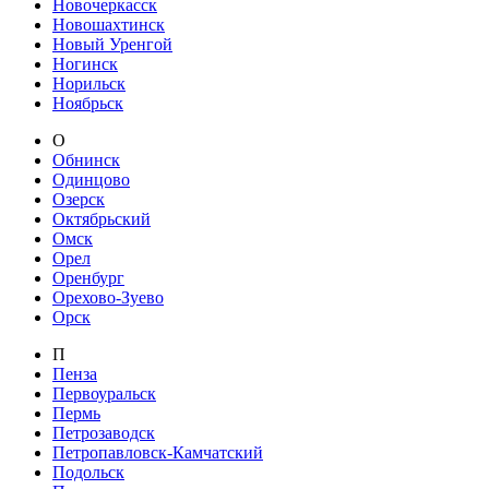
Новочеркасск
Новошахтинск
Новый Уренгой
Ногинск
Норильск
Ноябрьск
О
Обнинск
Одинцово
Озерск
Октябрьский
Омск
Орел
Оренбург
Орехово-Зуево
Орск
П
Пенза
Первоуральск
Пермь
Петрозаводск
Петропавловск-Камчатский
Подольск