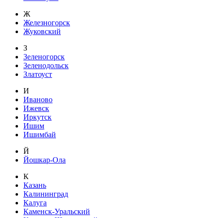
Ж
Железногорск
Жуковский
З
Зеленогорск
Зеленодольск
Златоуст
И
Иваново
Ижевск
Иркутск
Ишим
Ишимбай
Й
Йошкар-Ола
К
Казань
Калининград
Калуга
Каменск-Уральский