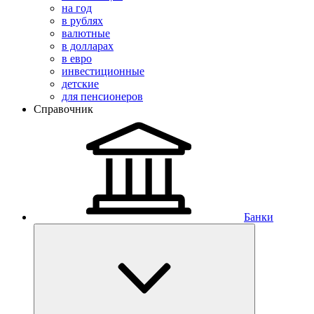
на год
в рублях
валютные
в долларах
в евро
инвестиционные
детские
для пенсионеров
Справочник
Банки