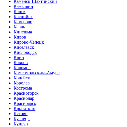
Каменск-Шахтинский
Камышин
Канск
Каспийск
Кемерово
Керчь
Кинешма
Киров
Кирово-Чепецк
Киселевск
Кисловодск
Клин
Ковров
Коломна
Комсомольск-на-Амуре
Копейск
Королев
Кострома
Красногорск
Краснодар
Красноярск
Кропоткин
Кстово
Кузнецк
Кунгур