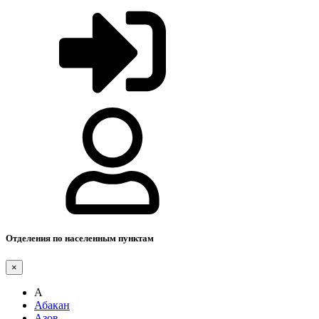
Отделения по населенным пунктам
×
А
Абакан
Азов