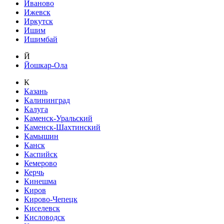
Иваново
Ижевск
Иркутск
Ишим
Ишимбай
Й
Йошкар-Ола
К
Казань
Калининград
Калуга
Каменск-Уральский
Каменск-Шахтинский
Камышин
Канск
Каспийск
Кемерово
Керчь
Кинешма
Киров
Кирово-Чепецк
Киселевск
Кисловодск