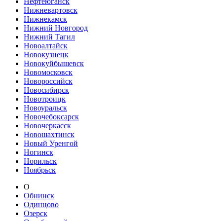
Нефтеюганск
Нижневартовск
Нижнекамск
Нижний Новгород
Нижний Тагил
Новоалтайск
Новокузнецк
Новокуйбышевск
Новомосковск
Новороссийск
Новосибирск
Новотроицк
Новоуральск
Новочебоксарск
Новочеркасск
Новошахтинск
Новый Уренгой
Ногинск
Норильск
Ноябрьск
О
Обнинск
Одинцово
Озерск