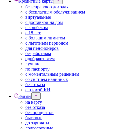
Кредитные карты
без справок о доходах
с бесплатным обслуживанием
виртуальные
с доставкой на дом
с кэшбеком
с 18 лет
с большим лимитом
с льготным периодом
для пенсионеров
безработным
одобряют всем
лучшие
по паспорту
с моментальным решением
со снятием наличных
без отказа
с плохой КИ
Займы
на карту
без отказа
без процентов
быстрые
до зарплаты
долгосрочные