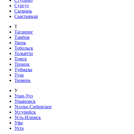
Ступино
Сургут
Сызрань
Сыктывкар
Т
Таганрог
Тамбов
Тверь
Тобольск
Тольятти
Томск
Троицк
Туймазы
Тула
Тюмень
У
Улан-Удэ
Ульяновск
Усолье-Сибирское
Уссурийск
Усть-Илимск
Уфа
Ухта