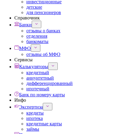
инвестиционные
детские
для пенсионеров
Справочник
Банки
отзывы о банках
отделения
банкоматы
МФО
отзывы об МФО
Сервисы
Калькуляторы
кредитный
аннуитетный
дифференцированный
ипотечный
Банк по номеру карты
Инфо
Экспертиза
кредиты
ипотека
кредитные карты
займы