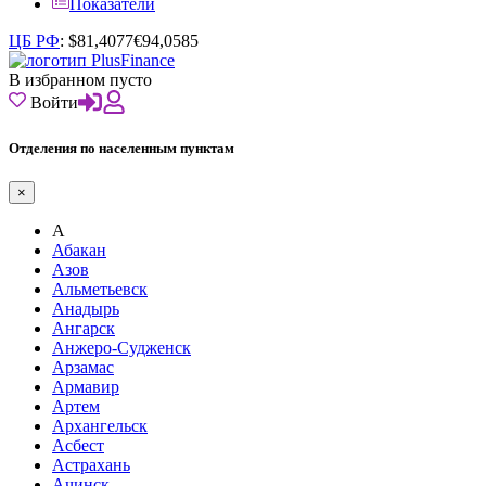
Показатели
ЦБ РФ
:
$
81,4077
€
94,0585
В избранном пусто
Войти
Отделения по населенным пунктам
×
А
Абакан
Азов
Альметьевск
Анадырь
Ангарск
Анжеро-Судженск
Арзамас
Армавир
Артем
Архангельск
Асбест
Астрахань
Ачинск