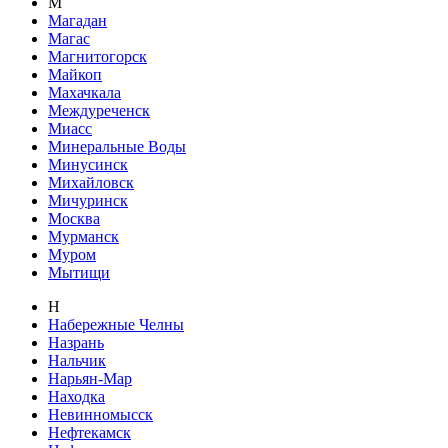
М
Магадан
Магас
Магнитогорск
Майкоп
Махачкала
Междуреченск
Миасс
Минеральные Воды
Минусинск
Михайловск
Мичуринск
Москва
Мурманск
Муром
Мытищи
Н
Набережные Челны
Назрань
Нальчик
Нарьян-Мар
Находка
Невинномысск
Нефтекамск