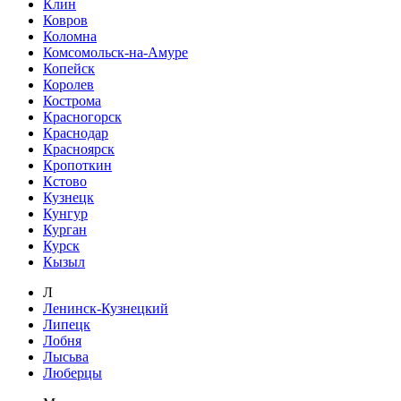
Клин
Ковров
Коломна
Комсомольск-на-Амуре
Копейск
Королев
Кострома
Красногорск
Краснодар
Красноярск
Кропоткин
Кстово
Кузнецк
Кунгур
Курган
Курск
Кызыл
Л
Ленинск-Кузнецкий
Липецк
Лобня
Лысьва
Люберцы