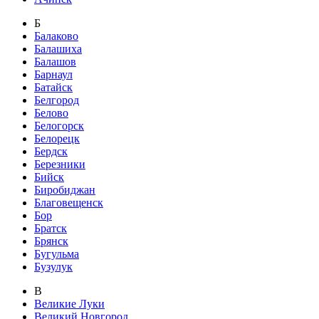
Б
Балаково
Балашиха
Балашов
Барнаул
Батайск
Белгород
Белово
Белогорск
Белорецк
Бердск
Березники
Бийск
Биробиджан
Благовещенск
Бор
Братск
Брянск
Бугульма
Бузулук
В
Великие Луки
Великий Новгород