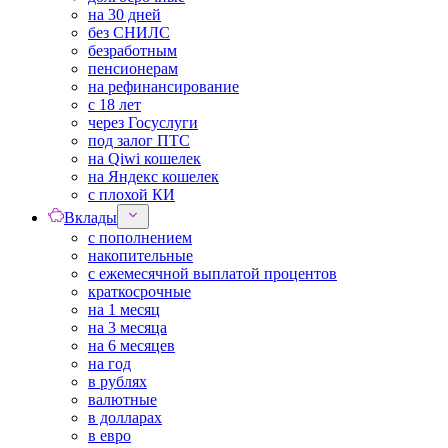
на 30 дней
без СНИЛС
безработным
пенсионерам
на рефинансирование
с 18 лет
через Госуслуги
под залог ПТС
на Qiwi кошелек
на Яндекс кошелек
с плохой КИ
Вклады
с пополнением
накопительные
с ежемесячной выплатой процентов
краткосрочные
на 1 месяц
на 3 месяца
на 6 месяцев
на год
в рублях
валютные
в долларах
в евро