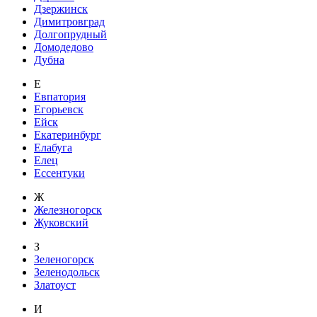
Дзержинск
Димитровград
Долгопрудный
Домодедово
Дубна
Е
Евпатория
Егорьевск
Ейск
Екатеринбург
Елабуга
Елец
Ессентуки
Ж
Железногорск
Жуковский
З
Зеленогорск
Зеленодольск
Златоуст
И