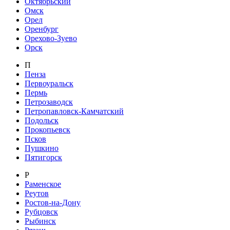
Октябрьский
Омск
Орел
Оренбург
Орехово-Зуево
Орск
П
Пенза
Первоуральск
Пермь
Петрозаводск
Петропавловск-Камчатский
Подольск
Прокопьевск
Псков
Пушкино
Пятигорск
Р
Раменское
Реутов
Ростов-на-Дону
Рубцовск
Рыбинск