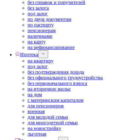
без справок и поручителей
без залога
под залог
по двум документам
по паспорту
пенсионерам
наличными
на карту
на рефинансирование
Ипотека
на квартиру
под залог
без подтверждения дохода
без официального трудоустройства
без первоначального взноса
на вторичное жилье
на дом
с материнским капиталом
для пенсионеров
военная
для молодой семьи
для многодетной семьи
на новостройку
льготная