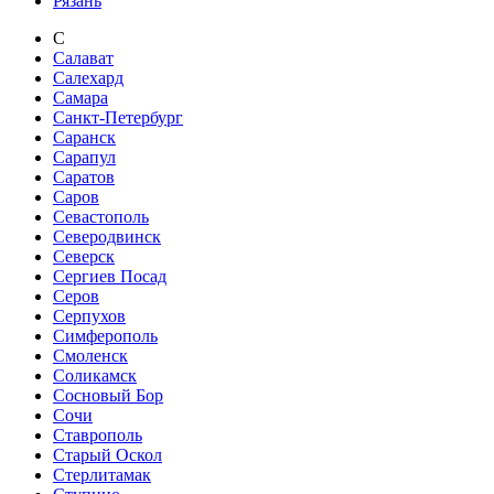
Рязань
С
Салават
Салехард
Самара
Санкт-Петербург
Саранск
Сарапул
Саратов
Саров
Севастополь
Северодвинск
Северск
Сергиев Посад
Серов
Серпухов
Симферополь
Смоленск
Соликамск
Сосновый Бор
Сочи
Ставрополь
Старый Оскол
Стерлитамак