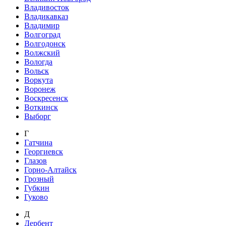
Владивосток
Владикавказ
Владимир
Волгоград
Волгодонск
Волжский
Вологда
Вольск
Воркута
Воронеж
Воскресенск
Воткинск
Выборг
Г
Гатчина
Георгиевск
Глазов
Горно-Алтайск
Грозный
Губкин
Гуково
Д
Дербент