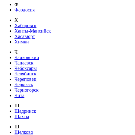
Ф
Феодосия
Х
Хабаровск
Ханты-Мансийск
Хасавюрт
Химки
Ч
Чайковский
Чапаевск
Чебоксары
Челябинск
Череповец
Черкесск
Черногорск
Чита
Ш
Шадринск
Шахты
Щ
Щелково