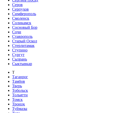
Сергиев Посад
Серов
Серпухов
Симферополь
Смоленск
Соликамск
Сосновый Бор
Сочи
Ставрополь
Старый Оскол
Стерлитамак
Ступино
Сургут
Сызрань
Сыктывкар
Т
Таганрог
Тамбов
Тверь
Тобольск
Тольятти
Томск
Троицк
Туймазы