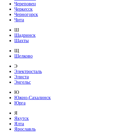
Череповец
Черкесск
Черногорск
Чита
Ш
Шадринск
Шахты
Щ
Щелково
Э
Электросталь
Элиста
Энгельс
Ю
Южно-Сахалинск
Юрга
Я
Якутск
Ялта
Ярославль