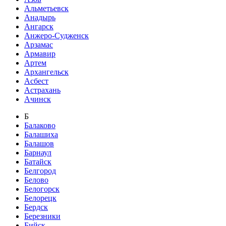
Альметьевск
Анадырь
Ангарск
Анжеро-Судженск
Арзамас
Армавир
Артем
Архангельск
Асбест
Астрахань
Ачинск
Б
Балаково
Балашиха
Балашов
Барнаул
Батайск
Белгород
Белово
Белогорск
Белорецк
Бердск
Березники
Бийск