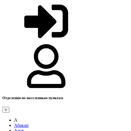
Отделения по населенным пунктам
×
А
Абакан
Азов