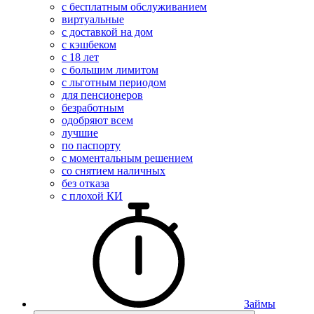
с бесплатным обслуживанием
виртуальные
с доставкой на дом
с кэшбеком
с 18 лет
с большим лимитом
с льготным периодом
для пенсионеров
безработным
одобряют всем
лучшие
по паспорту
с моментальным решением
со снятием наличных
без отказа
с плохой КИ
Займы