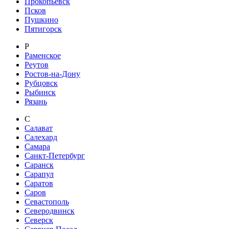
Прокопьевск
Псков
Пушкино
Пятигорск
Р
Раменское
Реутов
Ростов-на-Дону
Рубцовск
Рыбинск
Рязань
С
Салават
Салехард
Самара
Санкт-Петербург
Саранск
Сарапул
Саратов
Саров
Севастополь
Северодвинск
Северск