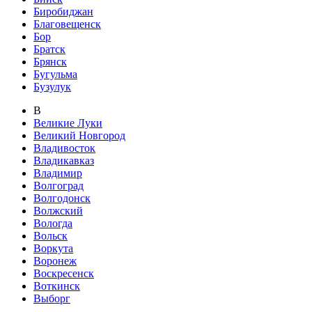
Биробиджан
Благовещенск
Бор
Братск
Брянск
Бугульма
Бузулук
В
Великие Луки
Великий Новгород
Владивосток
Владикавказ
Владимир
Волгоград
Волгодонск
Волжский
Вологда
Вольск
Воркута
Воронеж
Воскресенск
Воткинск
Выборг