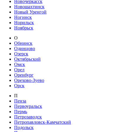
Новочеркасск
Новошахтинск
Новый Уренгой
Ногинск
Норильск
Ноябрьск
О
Обнинск
Одинцово
Озерск
Октябрьский
Омск
Орел
Оренбург
Орехово-Зуево
Орск
П
Пенза
Первоуральск
Пермь
Петрозаводск
Петропавловск-Камчатский
Подольск