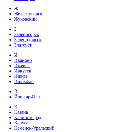
Ж
Железногорск
Жуковский
З
Зеленогорск
Зеленодольск
Златоуст
И
Иваново
Ижевск
Иркутск
Ишим
Ишимбай
Й
Йошкар-Ола
К
Казань
Калининград
Калуга
Каменск-Уральский