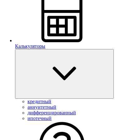
Калькуляторы
кредитный
аннуитетный
дифференцированный
ипотечный