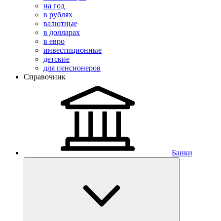
на год
в рублях
валютные
в долларах
в евро
инвестиционные
детские
для пенсионеров
Справочник
Банки