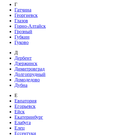
Г
Гатчина
Георгиевск
Глазов
Горно-Алтайск
Грозный
Губкин
Гуково
Д
Дербент
Дзержинск
Димитровград
Долгопрудный
Домодедово
Дубна
Е
Евпатория
Егорьевск
Ейск
Екатеринбург
Елабуга
Елец
Ессентуки