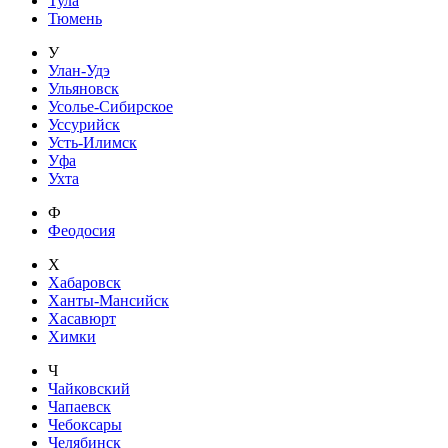
Тула
Тюмень
У
Улан-Удэ
Ульяновск
Усолье-Сибирское
Уссурийск
Усть-Илимск
Уфа
Ухта
Ф
Феодосия
Х
Хабаровск
Ханты-Мансийск
Хасавюрт
Химки
Ч
Чайковский
Чапаевск
Чебоксары
Челябинск