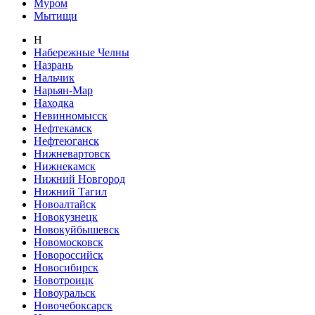
Муром
Мытищи
Н
Набережные Челны
Назрань
Нальчик
Нарьян-Мар
Находка
Невинномысск
Нефтекамск
Нефтеюганск
Нижневартовск
Нижнекамск
Нижний Новгород
Нижний Тагил
Новоалтайск
Новокузнецк
Новокуйбышевск
Новомосковск
Новороссийск
Новосибирск
Новотроицк
Новоуральск
Новочебоксарск