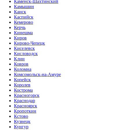
Каменск-Шахтинский
Камышин
Канск
Каспийск
Кемерово
Керчь
Кинешма
Киров
Кирово-Чепецк
Киселевск
Кисловодск
Клин
Ковров
Коломна
Комсомольск-на-Амуре
Копейск
Королев
Кострома
Красногорск
Краснодар
Красноярск
Кропоткин
Кстово
Кузнецк
Кунгур