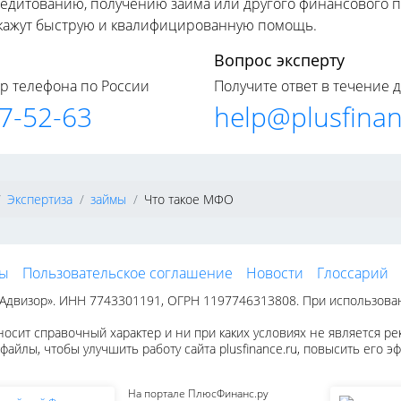
редитованию, получению займа или другого финансового п
кажут быструю и квалифицированную помощь.
Вопрос эксперту
р телефона по России
Получите ответ в течение 
77-52-63
help@plusfinan
Экспертиза
займы
Что такое МФО
ты
Пользовательское соглашение
Новости
Глоссарий
двизор». ИНН 7743301191, ОГРН 1197746313808. При использовании
осит справочный характер и ни при каких условиях не является р
файлы, чтобы улучшить работу сайта plusfinance.ru, повысить его 
На портале ПлюсФинанс.ру