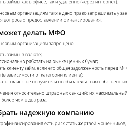
ть займы как в офисе, так и удаленно (через интернет).
совым организациям также дано право запрашивать у за
я вопроса о предоставлении финансирования.
 может делать МФО
совым организациям запрещено:
ть займы в валюте;
сионально работать на рынке ценных бумаг;
ть клиенту займ, если его общая задолженность перед МФО
 (в зависимости от категории клиента);
ать в качестве поручителя по обязательствам собственны
ичения относительно штрафных санкций: их максимальны
 более чем в два раза.
брать надежную компанию
крофинансирования есть риск стать жертвой мошенников, 