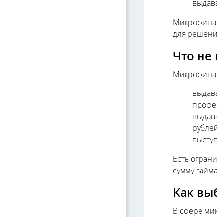
выдава
Микрофинан
для решени
Что не
Микрофинан
выдава
профес
выдава
рублей
выступ
Есть огран
сумму займа
Как вы
В сфере ми