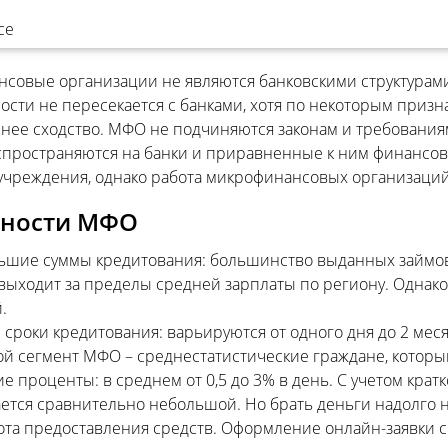
 могут являться индивидуальные предприниматели и ме
я.
совые организации не являются банковскими структурами
ости не пересекается с банками, хотя по некоторым призн
нее сходство. МФО не подчиняются законам и требования
спространяются на банки и приравненные к ним финансов
такое МФО
учреждения, однако работа микрофинансовых организаций
нности МФО
шие суммы кредитования: большинство выданных займов н
выходит за пределы средней зарплаты по региону. Однако
.
сроки кредитования: варьируются от одного дня до 2 меся
й сегмент МФО – среднестатистические граждане, которым
е проценты: в среднем от 0,5 до 3% в день. С учетом кра
ется сравнительно небольшой. Но брать деньги надолго н
ота предоставления средств. Оформление онлайн-заявки 