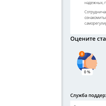
надежных, 
Сотруднича
ознакомить
саморегули
Оцените ст
0
0 %
Служба поддерж