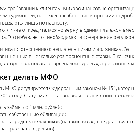
ум требований к клиентам. Микрофинансовые организаци
ием судимостей, платежеспособностью и прочими подробн
 выдаются лишь по паспорту.
в отличие от кредита, можно вернуть одним платежом вме
ра. Это избавляет от необходимости совершения регулярн
литика по отношению к неплательщикам и должникам. За 
завышенные в несколько раз процентные ставки. В конечн
м, которые располагают арсеналом суровых, агрессивных 
жет делать МФО
ть МФО регулируется Федеральным законом № 151, который
2017 году. Статус микрофинансовой организации позволяе
ть займы до 1 млн. рублей;
ать собственные облигации;
кать средства вкладчиков (на такие вклады не действует 
застраховать отдельно);