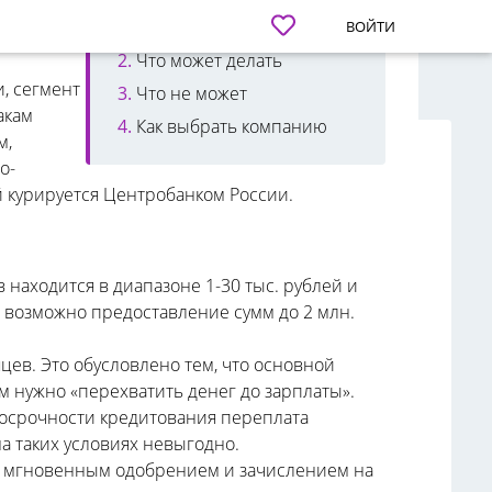
лкие
Особенности работы МФО
ВОЙТИ
Что может делать
, сегмент
Что не может
акам
Как выбрать компанию
м,
о-
 курируется Центробанком России.
аходится в диапазоне 1-30 тыс. рублей и
 возможно предоставление сумм до 2 млн.
цев. Это обусловлено тем, что основной
 нужно «перехватить денег до зарплаты».
ткосрочности кредитования переплата
а таких условиях невыгодно.
с мгновенным одобрением и зачислением на