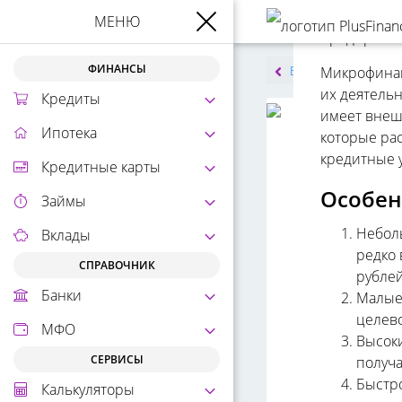
Заемщиками
МЕНЮ
предприяти
ФИНАНСЫ
Вернутся в список
Микрофинан
их деятельн
Кредиты
имеет внеш
Ипотека
которые ра
Что 
кредитные 
Кредитные карты
Особе
Займы
Неболь
Вклады
редко 
СПРАВОЧНИК
рублей
Банки
Малые 
целево
МФО
Высоки
СЕРВИСЫ
получа
Быстр
Калькуляторы