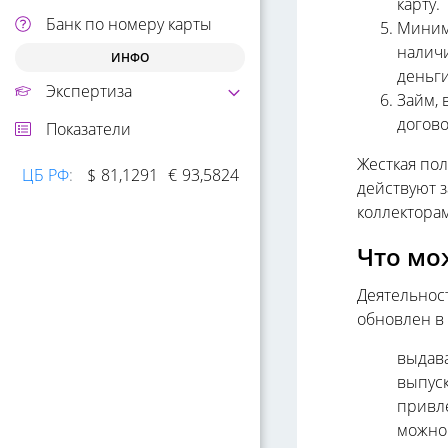
карту.
Банк по номеру карты
Миним
налич
ИНФО
деньги
Экспертиза
Займ, 
догово
Показатели
Жесткая по
ЦБ РФ
:
$
81,1291
€
93,5824
действуют 
коллектора
Что мо
Деятельнос
обновлен в 
выдава
выпуск
привле
можно 