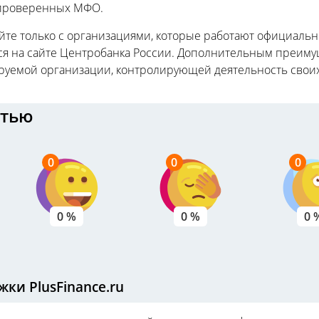
проверенных МФО.
йте только с организациями, которые работают официальн
ся на сайте Центробанка России. Дополнительным преиму
руемой организации, контролирующей деятельность своих 
атью
0
0
0
0 %
0 %
0 
ки PlusFinance.ru