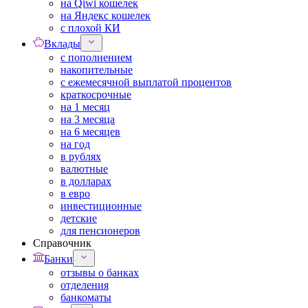
на Qiwi кошелек
на Яндекс кошелек
с плохой КИ
Вклады
с пополнением
накопительные
с ежемесячной выплатой процентов
краткосрочные
на 1 месяц
на 3 месяца
на 6 месяцев
на год
в рублях
валютные
в долларах
в евро
инвестиционные
детские
для пенсионеров
Справочник
Банки
отзывы о банках
отделения
банкоматы