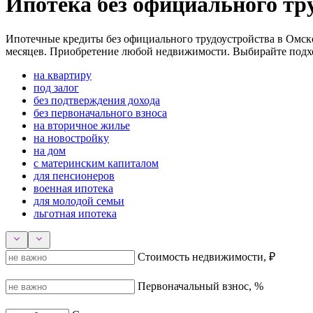
Ипотека без официального тр
Ипотечные кредиты без официального трудоустройства в Омске:
месяцев. Приобретение любой недвижимости. Выбирайте подхо
на квартиру
под залог
без подтверждения дохода
без первоначального взноса
на вторичное жилье
на новостройку
на дом
с материнским капиталом
для пенсионеров
военная ипотека
для молодой семьи
льготная ипотека
Стоимость недвижимости, ₽
Первоначальный взнос, %