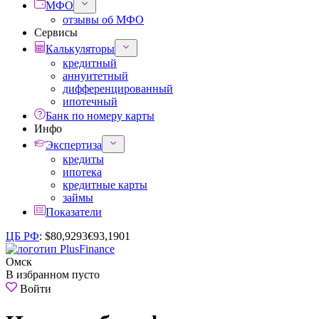
МФО
отзывы об МФО
Сервисы
Калькуляторы
кредитный
аннуитетный
дифференцированный
ипотечный
Банк по номеру карты
Инфо
Экспертиза
кредиты
ипотека
кредитные карты
займы
Показатели
ЦБ РФ
:
$
80,9293
€
93,1901
Омск
В избранном пусто
Войти