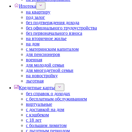
Ипотека
на квартиру
под залог
без подтверждения дохода
без официального трудоустройства
без первоначального взноса
на вторичное жилье
на дом
с материнским капиталом
для пенсионеров
военная
для молодой семьи
для многодетной семьи
на новостройку
льготная
Кредитные карты
без справок о доходах
с бесплатным обслуживанием
виртуальные
с доставкой на дом
с кэшбеком
с 18 лет
с большим лимитом
с льготным периодом