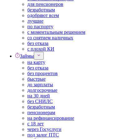
для пенсионеров
безработным
одобряют всем
лучшие
по паспорту
с моментальным решением
со снятием наличных
без отказа
с плохой КИ
Займы
на карту
без отказа
без процентов
быстрые
до зарплаты
долгосрочные
на 30 дней
без СНИЛС
безработным
пенсионерам
на рефинансирование
с 18 лет
через Госуслуги
под залог ПТС