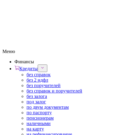
Меню
Финансы
Кредиты
без справок
без 2 ндфл
без поручителей
без справок и поручителей
без залога
под залог
по двум документам
по паспорту
пенсионерам
наличными
на карту
на рефинансирование