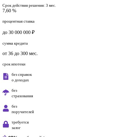
Срок действия решения:
3 мес.
7,60 %
процентная ставка
до 30 000 000 ₽
сумма кредита
от 36 до 300 мес.
срок ипотеки
без справок
о доходах
без
страхования
без
поручителей
требуется
залог