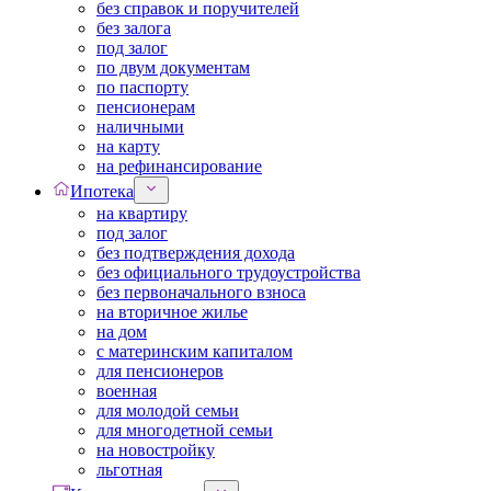
без справок и поручителей
без залога
под залог
по двум документам
по паспорту
пенсионерам
наличными
на карту
на рефинансирование
Ипотека
на квартиру
под залог
без подтверждения дохода
без официального трудоустройства
без первоначального взноса
на вторичное жилье
на дом
с материнским капиталом
для пенсионеров
военная
для молодой семьи
для многодетной семьи
на новостройку
льготная