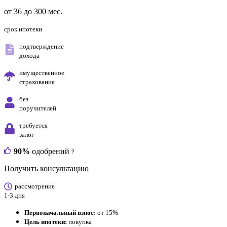
от 36 до 300 мес.
срок ипотеки
подтверждение
дохода
имущественное
страхование
без
поручителей
требуется
залог
90%
одобрений
?
Получить консультацию
рассмотрение
1-3 дня
Первоначальный взнос:
от 15%
Цель ипотеки:
покупка