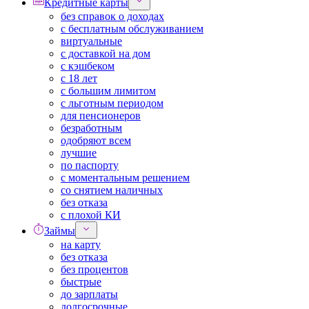
Кредитные карты
без справок о доходах
с бесплатным обслуживанием
виртуальные
с доставкой на дом
с кэшбеком
с 18 лет
с большим лимитом
с льготным периодом
для пенсионеров
безработным
одобряют всем
лучшие
по паспорту
с моментальным решением
со снятием наличных
без отказа
с плохой КИ
Займы
на карту
без отказа
без процентов
быстрые
до зарплаты
долгосрочные