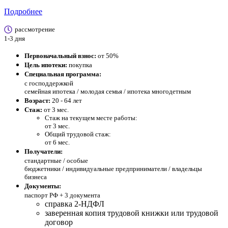
Подробнее
рассмотрение
1-3 дня
Первоначальный взнос:
от 50%
Цель ипотеки:
покупка
Специальная программа:
с господдержкой
семейная ипотека / молодая семья / ипотека многодетным
Возраст:
20 - 64 лет
Стаж:
от 3 мес.
Стаж на текущем месте работы:
от 3 мес.
Общий трудовой стаж:
от 6 мес.
Получатели:
стандартные /
особые
бюджетники / индивидуальные предприниматели / владельцы
бизнеса
Документы:
паспорт РФ +
3 документа
справка 2-НДФЛ
заверенная копия трудовой книжки или трудовой
договор