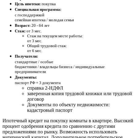
Цель ипотеки:
покупка
Специальная программа:
с господдержкой
семейная ипотека / молодая семья
Возраст:
20 - 64 лет
Стаж:
от 3 мес.
Стаж на текущем месте работы:
от 3 мес.
Общий трудовой стаж:
от 6 мес.
Получатели:
стандартные /
особые
бюджетники / владельцы бизнеса / индивидуальные
предприниматели
Документы:
паспорт РФ +
3 документа
справка 2-НДФЛ
заверенная копия трудовой книжки или трудовой
договор
Документы по объекту недвижимости:
кадастровый паспорт
Ипотечный кредит на покупку комнаты в квартире. Высокий
процент одобрения кредита по сравнению с другими
предложениями по рынку. Возможность использовать
материнский капитал. Дополнительное потребительское