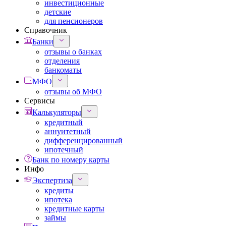
инвестиционные
детские
для пенсионеров
Справочник
Банки
отзывы о банках
отделения
банкоматы
МФО
отзывы об МФО
Сервисы
Калькуляторы
кредитный
аннуитетный
дифференцированный
ипотечный
Банк по номеру карты
Инфо
Экспертиза
кредиты
ипотека
кредитные карты
займы