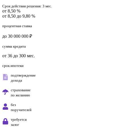
Срок действия решения:
3 мес.
от 8,50 %
от 8,50 до 9,80 %
процентная ставка
до 30 000 000 ₽
сумма кредита
от 36 до 300 мес.
срок ипотеки
подтверждение
дохода
страхование
по желанию
без
поручителей
требуется
залог