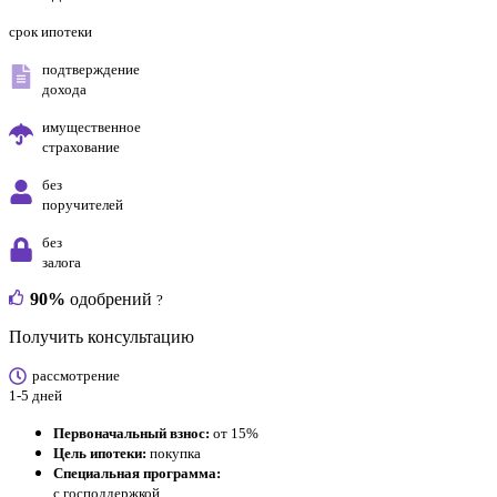
срок ипотеки
подтверждение
дохода
имущественное
страхование
без
поручителей
без
залога
90%
одобрений
?
Получить консультацию
рассмотрение
1-5 дней
Первоначальный взнос:
от 15%
Цель ипотеки:
покупка
Специальная программа:
с господдержкой