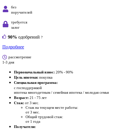
без
поручителей
требуется
залог
90%
одобрений
?
Подробнее
рассмотрение
1-3 дня
Первоначальный взнос:
20% - 90%
Цель ипотеки:
покупка
Специальная программа:
с господдержкой
ипотека многодетным / семейная ипотека / молодая семья
Возраст:
21 - 75 лет
Стаж:
от 3 мес.
Стаж на текущем месте работы:
от 3 мес.
Общий трудовой стаж:
от 1 года
Получатели: