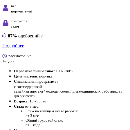
без
поручителей
требуется
залог
87%
одобрений
?
Подробнее
рассмотрение
1-3 дня
Первоначальный взнос:
10% - 80%
Цель ипотеки:
покупка
Специальная программа:
с господдержкой
семейная ипотека / молодая семья / для медицинских работников /
для учителей
Возраст:
18 - 65 лет
Стаж:
от 3 мес.
Стаж на текущем месте работы:
от 3 мес.
Общий трудовой стаж:
от 1 года