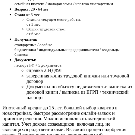
семейная ипотека / молодая семья / ипотека многодетным
Возраст:
20 - 64 лет
Стаж:
от 3 мес.
Стаж на текущем месте работы:
от 3 мес.
Общий трудовой стаж:
от 6 мес.
Получатели:
стандартные /
особые
бюджетники / индивидуальные предприниматели / владельцы
бизнеса
Документы:
паспорт РФ +
5 документов
справка 2-НДФЛ
заверенная копия трудовой книжки или трудовой
договор
Документы по объекту недвижимости: выписка из
домовой книги / выписка из ЕГРП / технический
паспорт
Ипотечный кредит до 25 лет, большой выбор квартир в
новостройках, быстрое рассмотрение онлайн-заявок и
принятие решения. Можно использовать материнский
капитал. Учет дохода созаемщиков, включая лиц, не
являющихся родственниками. Высокий процент одобрения
заявок. Возможность получить дополнительный