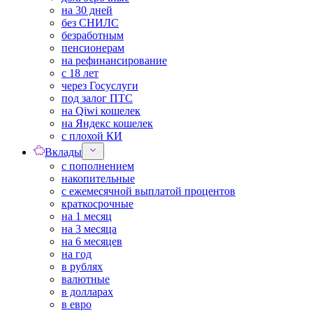
на 30 дней
без СНИЛС
безработным
пенсионерам
на рефинансирование
с 18 лет
через Госуслуги
под залог ПТС
на Qiwi кошелек
на Яндекс кошелек
с плохой КИ
Вклады
с пополнением
накопительные
с ежемесячной выплатой процентов
краткосрочные
на 1 месяц
на 3 месяца
на 6 месяцев
на год
в рублях
валютные
в долларах
в евро