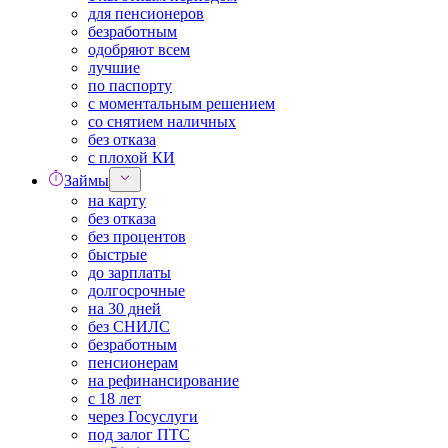
для пенсионеров
безработным
одобряют всем
лучшие
по паспорту
с моментальным решением
со снятием наличных
без отказа
с плохой КИ
Займы
на карту
без отказа
без процентов
быстрые
до зарплаты
долгосрочные
на 30 дней
без СНИЛС
безработным
пенсионерам
на рефинансирование
с 18 лет
через Госуслуги
под залог ПТС