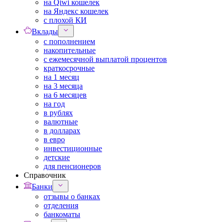
на Qiwi кошелек
на Яндекс кошелек
с плохой КИ
Вклады
с пополнением
накопительные
с ежемесячной выплатой процентов
краткосрочные
на 1 месяц
на 3 месяца
на 6 месяцев
на год
в рублях
валютные
в долларах
в евро
инвестиционные
детские
для пенсионеров
Справочник
Банки
отзывы о банках
отделения
банкоматы