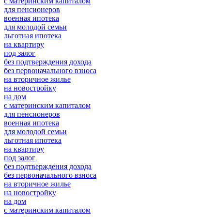
с материнским капиталом
для пенсионеров
военная ипотека
для молодой семьи
льготная ипотека
на квартиру
под залог
без подтверждения дохода
без первоначального взноса
на вторичное жилье
на новостройку
на дом
с материнским капиталом
для пенсионеров
военная ипотека
для молодой семьи
льготная ипотека
на квартиру
под залог
без подтверждения дохода
без первоначального взноса
на вторичное жилье
на новостройку
на дом
с материнским капиталом