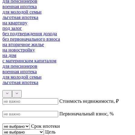
для пенсионеров
военная ипотека
для молодой семьи
льготная ипотека
на квартиру
под залог
без подтверждения дохода
без первоначального взноса
на вторичное жилье
на новостройку
на дом
с материнским капиталом
для пенсионеров
военная ипотека
для молодой семьи
льготная ипотека
Стоимость недвижимости, ₽
Первоначальный взнос, %
Срок ипотеки
Цель