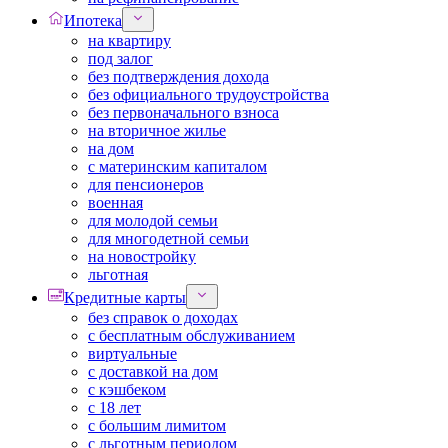
Ипотека
на квартиру
под залог
без подтверждения дохода
без официального трудоустройства
без первоначального взноса
на вторичное жилье
на дом
с материнским капиталом
для пенсионеров
военная
для молодой семьи
для многодетной семьи
на новостройку
льготная
Кредитные карты
без справок о доходах
с бесплатным обслуживанием
виртуальные
с доставкой на дом
с кэшбеком
с 18 лет
с большим лимитом
с льготным периодом