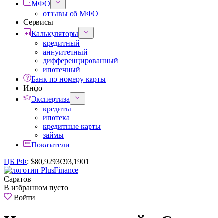
МФО
отзывы об МФО
Сервисы
Калькуляторы
кредитный
аннуитетный
дифференцированный
ипотечный
Банк по номеру карты
Инфо
Экспертиза
кредиты
ипотека
кредитные карты
займы
Показатели
ЦБ РФ
:
$
80,9293
€
93,1901
Саратов
В избранном пусто
Войти