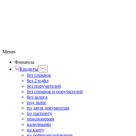
Меню
Финансы
Кредиты
без справок
без 2 ндфл
без поручителей
без справок и поручителей
без залога
под залог
по двум документам
по паспорту
пенсионерам
наличными
на карту
на рефинансирование