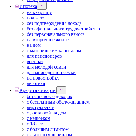
Ипотека
на квартиру
под залог
без подтверждения дохода
без официального трудоустройства
без первоначального взноса
на вторичное жилье
на дом
с материнским капиталом
для пенсионеров
военная
для молодой семьи
для многодетной семьи
на новостройку
льготная
Кредитные карты
без справок о доходах
с бесплатным обслуживанием
виртуальные
с доставкой на дом
с кэшбеком
с 18 лет
с большим лимитом
с льготным периодом