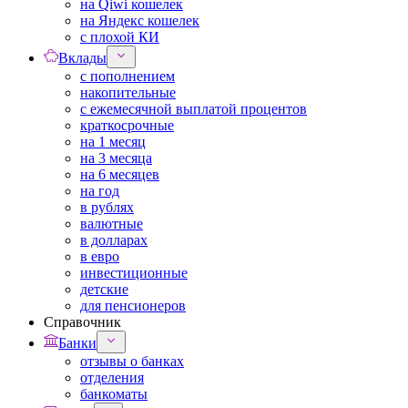
на Qiwi кошелек
на Яндекс кошелек
с плохой КИ
Вклады
с пополнением
накопительные
с ежемесячной выплатой процентов
краткосрочные
на 1 месяц
на 3 месяца
на 6 месяцев
на год
в рублях
валютные
в долларах
в евро
инвестиционные
детские
для пенсионеров
Справочник
Банки
отзывы о банках
отделения
банкоматы