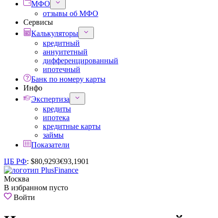
МФО
отзывы об МФО
Сервисы
Калькуляторы
кредитный
аннуитетный
дифференцированный
ипотечный
Банк по номеру карты
Инфо
Экспертиза
кредиты
ипотека
кредитные карты
займы
Показатели
ЦБ РФ
:
$
80,9293
€
93,1901
Москва
В избранном пусто
Войти