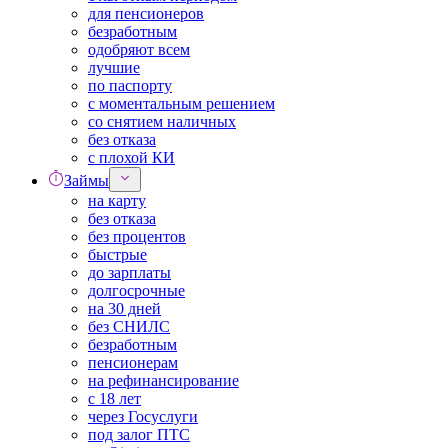
для пенсионеров
безработным
одобряют всем
лучшие
по паспорту
с моментальным решением
со снятием наличных
без отказа
с плохой КИ
Займы
на карту
без отказа
без процентов
быстрые
до зарплаты
долгосрочные
на 30 дней
без СНИЛС
безработным
пенсионерам
на рефинансирование
с 18 лет
через Госуслуги
под залог ПТС