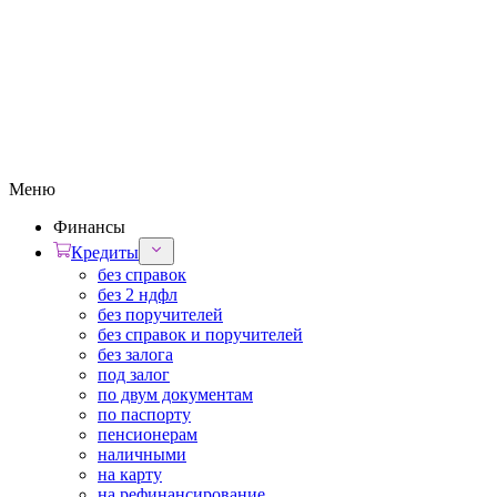
Меню
Финансы
Кредиты
без справок
без 2 ндфл
без поручителей
без справок и поручителей
без залога
под залог
по двум документам
по паспорту
пенсионерам
наличными
на карту
на рефинансирование