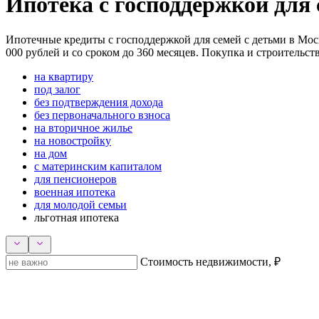
Ипотека с господдержкой для 
Ипотечные кредиты с господдержкой для семей с детьми в Моск
000 рублей и со сроком до 360 месяцев. Покупка и строительст
на квартиру
под залог
без подтверждения дохода
без первоначального взноса
на вторичное жилье
на новостройку
на дом
с материнским капиталом
для пенсионеров
военная ипотека
для молодой семьи
льготная ипотека
Стоимость недвижимости, ₽