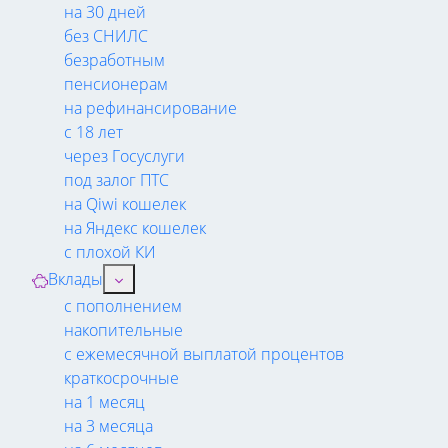
на 30 дней
без СНИЛС
безработным
пенсионерам
на рефинансирование
с 18 лет
через Госуслуги
под залог ПТС
на Qiwi кошелек
на Яндекс кошелек
с плохой КИ
Вклады
с пополнением
накопительные
с ежемесячной выплатой процентов
краткосрочные
на 1 месяц
на 3 месяца