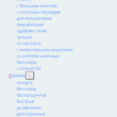
с большим лимитом
с льготным периодом
для пенсионеров
безработным
одобряют всем
лучшие
по паспорту
с моментальным решением
со снятием наличных
без отказа
с плохой КИ
Займы
на карту
без отказа
без процентов
быстрые
до зарплаты
долгосрочные