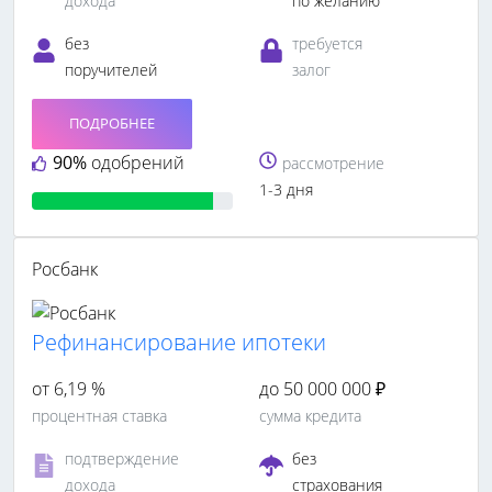
дохода
по желанию
без
требуется
поручителей
залог
ПОДРОБНЕЕ
90%
одобрений
рассмотрение
1-3 дня
Росбанк
Рефинансирование ипотеки
от 6,19 %
до 50 000 000 ₽
процентная ставка
сумма кредита
подтверждение
без
дохода
страхования