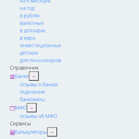
на 6 месяцев
на год
в рублях
валютные
в долларах
в евро
инвестиционные
детские
для пенсионеров
Справочник
Банки
отзывы о банках
отделения
банкоматы
МФО
отзывы об МФО
Сервисы
Калькуляторы