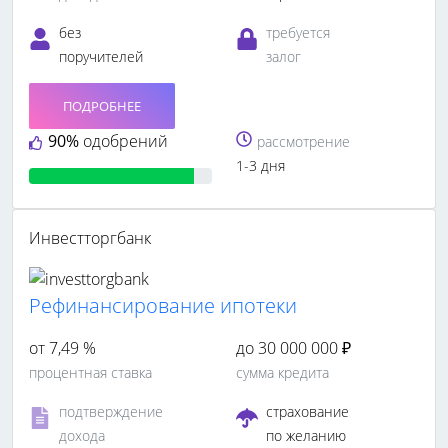
без
требуется
поручителей
залог
ПОДРОБНЕЕ
90%
одобрений
рассмотрение
1-3 дня
Инвестторгбанк
Рефинансирование ипотеки
от 7,49 %
до 30 000 000 ₽
процентная ставка
сумма кредита
подтверждение
страхование
дохода
по желанию