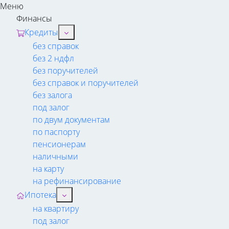
Меню
Финансы
Кредиты
без справок
без 2 ндфл
без поручителей
без справок и поручителей
без залога
под залог
по двум документам
по паспорту
пенсионерам
наличными
на карту
на рефинансирование
Ипотека
на квартиру
под залог