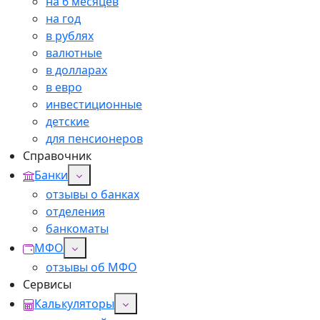
на 6 месяцев
на год
в рублях
валютные
в долларах
в евро
инвестиционные
детские
для пенсионеров
Справочник
Банки
отзывы о банках
отделения
банкоматы
МФО
отзывы об МФО
Сервисы
Калькуляторы