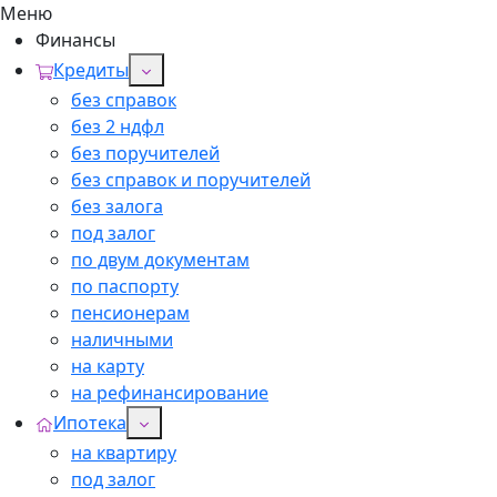
Меню
Финансы
Кредиты
без справок
без 2 ндфл
без поручителей
без справок и поручителей
без залога
под залог
по двум документам
по паспорту
пенсионерам
наличными
на карту
на рефинансирование
Ипотека
на квартиру
под залог