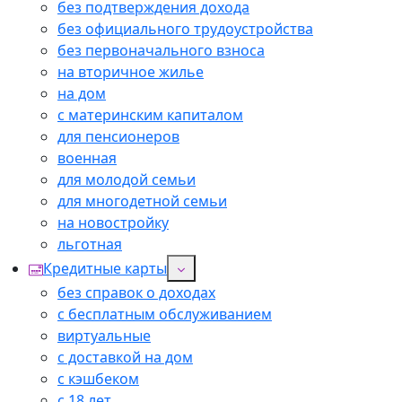
без подтверждения дохода
без официального трудоустройства
без первоначального взноса
на вторичное жилье
на дом
с материнским капиталом
для пенсионеров
военная
для молодой семьи
для многодетной семьи
на новостройку
льготная
Кредитные карты
без справок о доходах
с бесплатным обслуживанием
виртуальные
с доставкой на дом
с кэшбеком
с 18 лет