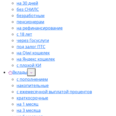
на 30 дней
без СНИЛС
безработным
пенсионерам
на рефинансирование
с 18 лет
через Госуслуги
под залог ПТС
на Qiwi кошелек
на Яндекс кошелек
с плохой КИ
Вклады
с пополнением
накопительные
с ежемесячной выплатой процентов
краткосрочные
на 1 месяц
на 3 месяца