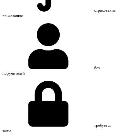
страхование
по желанию
без
поручителей
требуется
залог