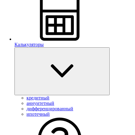
Калькуляторы
кредитный
аннуитетный
дифференцированный
ипотечный