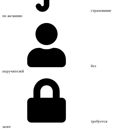
страхование
по желанию
без
поручителей
требуется
залог