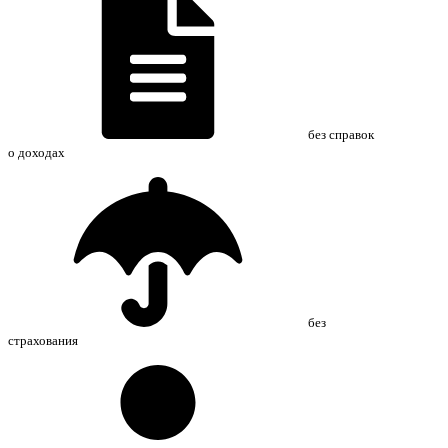
без справок
о доходах
без
страхования