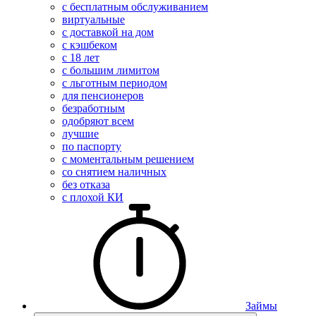
с бесплатным обслуживанием
виртуальные
с доставкой на дом
с кэшбеком
с 18 лет
с большим лимитом
с льготным периодом
для пенсионеров
безработным
одобряют всем
лучшие
по паспорту
с моментальным решением
со снятием наличных
без отказа
с плохой КИ
Займы