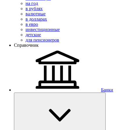
на год
в рублях
валютные
в долларах
в евро
инвестиционные
детские
для пенсионеров
Справочник
Банки