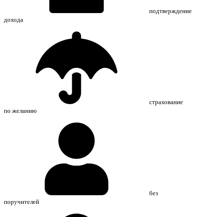
подтверждение
дохода
страхование
по желанию
без
поручителей