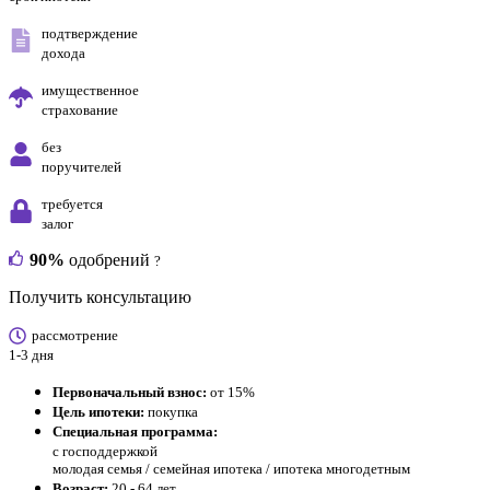
подтверждение
дохода
имущественное
страхование
без
поручителей
требуется
залог
90%
одобрений
?
Получить консультацию
рассмотрение
1-3 дня
Первоначальный взнос:
от 15%
Цель ипотеки:
покупка
Специальная программа:
с господдержкой
молодая семья / семейная ипотека / ипотека многодетным
Возраст:
20 - 64 лет