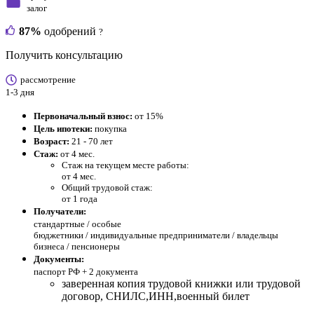
залог
87%
одобрений
?
Получить консультацию
рассмотрение
1-3 дня
Первоначальный взнос:
от 15%
Цель ипотеки:
покупка
Возраст:
21 - 70 лет
Стаж:
от 4 мес.
Стаж на текущем месте работы:
от 4 мес.
Общий трудовой стаж:
от 1 года
Получатели:
стандартные /
особые
бюджетники / индивидуальные предприниматели / владельцы
бизнеса / пенсионеры
Документы:
паспорт РФ +
2 документа
заверенная копия трудовой книжки или трудовой
договор, СНИЛС,ИНН,военный билет