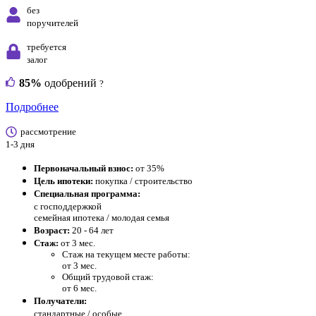
без
поручителей
требуется
залог
85%
одобрений
?
Подробнее
рассмотрение
1-3 дня
Первоначальный взнос:
от 35%
Цель ипотеки:
покупка / строительство
Специальная программа:
с господдержкой
семейная ипотека / молодая семья
Возраст:
20 - 64 лет
Стаж:
от 3 мес.
Стаж на текущем месте работы:
от 3 мес.
Общий трудовой стаж:
от 6 мес.
Получатели:
стандартные /
особые