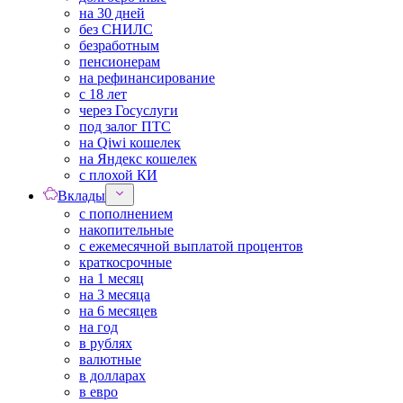
на 30 дней
без СНИЛС
безработным
пенсионерам
на рефинансирование
с 18 лет
через Госуслуги
под залог ПТС
на Qiwi кошелек
на Яндекс кошелек
с плохой КИ
Вклады
с пополнением
накопительные
с ежемесячной выплатой процентов
краткосрочные
на 1 месяц
на 3 месяца
на 6 месяцев
на год
в рублях
валютные
в долларах
в евро