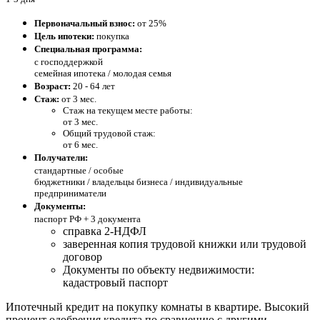
Первоначальный взнос:
от 25%
Цель ипотеки:
покупка
Специальная программа:
с господдержкой
семейная ипотека / молодая семья
Возраст:
20 - 64 лет
Стаж:
от 3 мес.
Стаж на текущем месте работы:
от 3 мес.
Общий трудовой стаж:
от 6 мес.
Получатели:
стандартные /
особые
бюджетники / владельцы бизнеса / индивидуальные
предприниматели
Документы:
паспорт РФ +
3 документа
справка 2-НДФЛ
заверенная копия трудовой книжки или трудовой
договор
Документы по объекту недвижимости:
кадастровый паспорт
Ипотечный кредит на покупку комнаты в квартире. Высокий
процент одобрения кредита по сравнению с другими