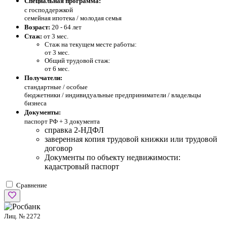
Специальная программа:
с господдержкой
семейная ипотека / молодая семья
Возраст:
20 - 64 лет
Стаж:
от 3 мес.
Стаж на текущем месте работы:
от 3 мес.
Общий трудовой стаж:
от 6 мес.
Получатели:
стандартные /
особые
бюджетники / индивидуальные предприниматели / владельцы
бизнеса
Документы:
паспорт РФ +
3 документа
справка 2-НДФЛ
заверенная копия трудовой книжки или трудовой
договор
Документы по объекту недвижимости:
кадастровый паспорт
Сравнение
Лиц. № 2272