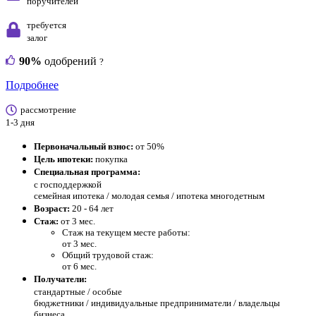
поручителей
требуется
залог
90%
одобрений
?
Подробнее
рассмотрение
1-3 дня
Первоначальный взнос:
от 50%
Цель ипотеки:
покупка
Специальная программа:
с господдержкой
семейная ипотека / молодая семья / ипотека многодетным
Возраст:
20 - 64 лет
Стаж:
от 3 мес.
Стаж на текущем месте работы:
от 3 мес.
Общий трудовой стаж:
от 6 мес.
Получатели:
стандартные /
особые
бюджетники / индивидуальные предприниматели / владельцы
бизнеса