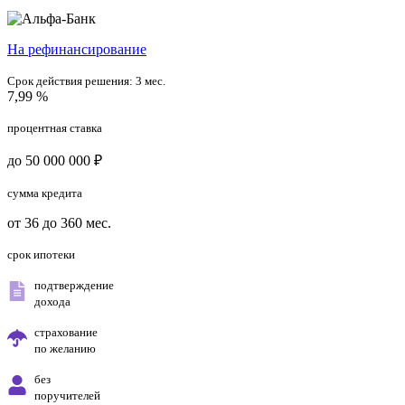
На рефинансирование
Срок действия решения:
3 мес.
7,99 %
процентная ставка
до 50 000 000 ₽
сумма кредита
от 36 до 360 мес.
срок ипотеки
подтверждение
дохода
страхование
по желанию
без
поручителей