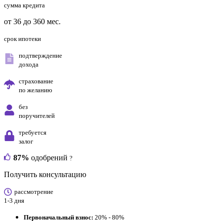
сумма кредита
от 36 до 360 мес.
срок ипотеки
подтверждение
дохода
страхование
по желанию
без
поручителей
требуется
залог
87%
одобрений
?
Получить консультацию
рассмотрение
1-3 дня
Первоначальный взнос:
20% - 80%