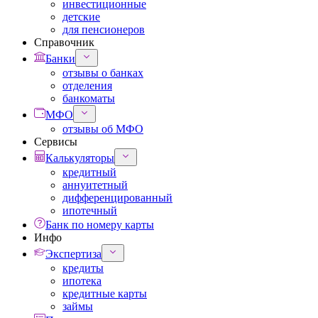
инвестиционные
детские
для пенсионеров
Справочник
Банки
отзывы о банках
отделения
банкоматы
МФО
отзывы об МФО
Сервисы
Калькуляторы
кредитный
аннуитетный
дифференцированный
ипотечный
Банк по номеру карты
Инфо
Экспертиза
кредиты
ипотека
кредитные карты
займы