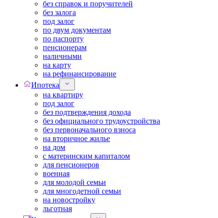
без справок и поручителей
без залога
под залог
по двум документам
по паспорту
пенсионерам
наличными
на карту
на рефинансирование
Ипотека
на квартиру
под залог
без подтверждения дохода
без официального трудоустройства
без первоначального взноса
на вторичное жилье
на дом
с материнским капиталом
для пенсионеров
военная
для молодой семьи
для многодетной семьи
на новостройку
льготная