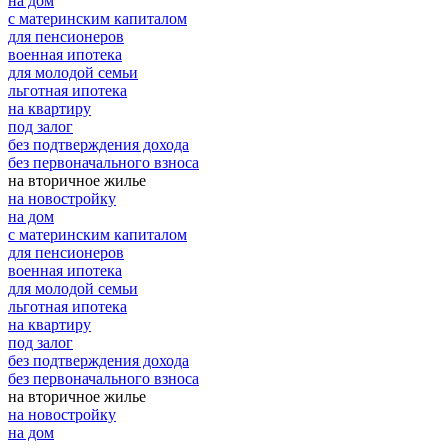
на дом
с материнским капиталом
для пенсионеров
военная ипотека
для молодой семьи
льготная ипотека
на квартиру
под залог
без подтверждения дохода
без первоначального взноса
на вторичное жилье
на новостройку
на дом
с материнским капиталом
для пенсионеров
военная ипотека
для молодой семьи
льготная ипотека
на квартиру
под залог
без подтверждения дохода
без первоначального взноса
на вторичное жилье
на новостройку
на дом