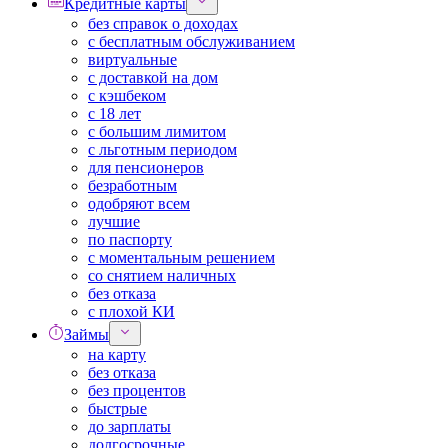
Кредитные карты
без справок о доходах
с бесплатным обслуживанием
виртуальные
с доставкой на дом
с кэшбеком
с 18 лет
с большим лимитом
с льготным периодом
для пенсионеров
безработным
одобряют всем
лучшие
по паспорту
с моментальным решением
со снятием наличных
без отказа
с плохой КИ
Займы
на карту
без отказа
без процентов
быстрые
до зарплаты
долгосрочные