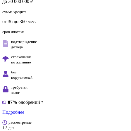
до 30 000 000 ₽
сумма кредита
от 36 до 360 мес.
срок ипотеки
подтверждение
дохода
страхование
по желанию
без
поручителей
требуется
залог
87%
одобрений
?
Подробнее
рассмотрение
1-3 дня