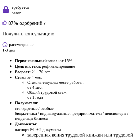
требуется
залог
87%
одобрений
?
Получить консультацию
рассмотрение
1-3 дня
Первоначальный взнос:
от 15%
Цель ипотеки:
рефинансирование
Возраст:
21 - 70 лет
Стаж:
от 4 мес.
Стаж на текущем месте работы:
от 4 мес.
Общий трудовой стаж:
от 1 года
Получатели:
стандартные /
особые
бюджетники / индивидуальные предприниматели / пенсионеры /
владельцы бизнеса
Документы:
паспорт РФ +
2 документа
заверенная копия трудовой книжки или трудовой