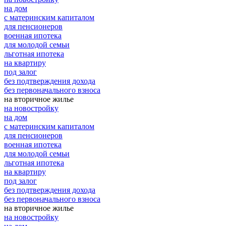
на дом
с материнским капиталом
для пенсионеров
военная ипотека
для молодой семьи
льготная ипотека
на квартиру
под залог
без подтверждения дохода
без первоначального взноса
на вторичное жилье
на новостройку
на дом
с материнским капиталом
для пенсионеров
военная ипотека
для молодой семьи
льготная ипотека
на квартиру
под залог
без подтверждения дохода
без первоначального взноса
на вторичное жилье
на новостройку