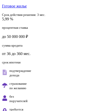
Готовое жилье
Срок действия решения:
3 мес.
5,99 %
процентная ставка
до 50 000 000 ₽
сумма кредита
от 36 до 360 мес.
срок ипотеки
подтверждение
дохода
страхование
по желанию
без
поручителей
требуется