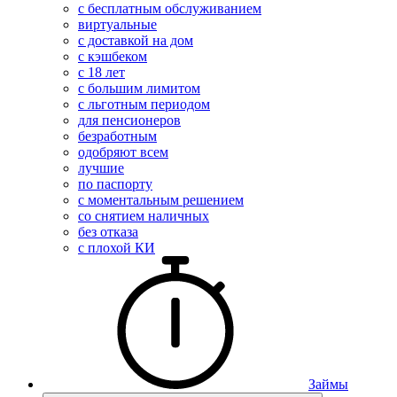
с бесплатным обслуживанием
виртуальные
с доставкой на дом
с кэшбеком
с 18 лет
с большим лимитом
с льготным периодом
для пенсионеров
безработным
одобряют всем
лучшие
по паспорту
с моментальным решением
со снятием наличных
без отказа
с плохой КИ
Займы