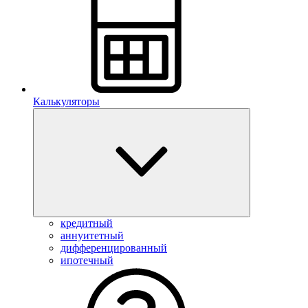
Калькуляторы
кредитный
аннуитетный
дифференцированный
ипотечный