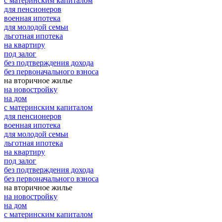
с материнским капиталом
для пенсионеров
военная ипотека
для молодой семьи
льготная ипотека
на квартиру
под залог
без подтверждения дохода
без первоначального взноса
на вторичное жилье
на новостройку
на дом
с материнским капиталом
для пенсионеров
военная ипотека
для молодой семьи
льготная ипотека
на квартиру
под залог
без подтверждения дохода
без первоначального взноса
на вторичное жилье
на новостройку
на дом
с материнским капиталом