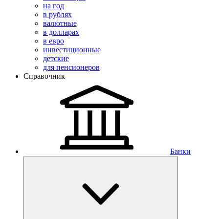
на год
в рублях
валютные
в долларах
в евро
инвестиционные
детские
для пенсионеров
Справочник
Банки