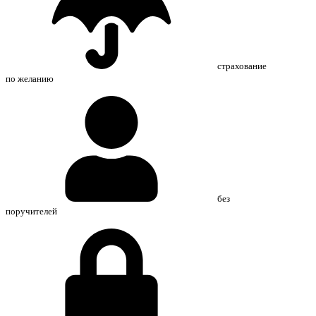
страхование
по желанию
без
поручителей