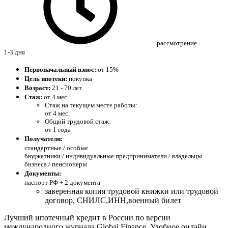
рассмотрение
1-3 дня
Первоначальный взнос:
от 15%
Цель ипотеки:
покупка
Возраст:
21 - 70 лет
Стаж:
от 4 мес.
Стаж на текущем месте работы:
от 4 мес.
Общий трудовой стаж:
от 1 года
Получатели:
стандартные /
особые
бюджетники / индивидуальные предприниматели / владельцы
бизнеса / пенсионеры
Документы:
паспорт РФ +
2 документа
заверенная копия трудовой книжки или трудовой
договор, СНИЛС,ИНН,военный билет
Лучший ипотечный кредит в России по версии
международного журнала Global Finance. Удобное онлайн