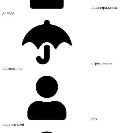
подтверждение
дохода
страхование
по желанию
без
поручителей