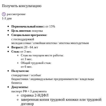
Получить консультацию
рассмотрение
1-3 дня
Первоначальный взнос:
от 15%
Цель ипотеки:
покупка
Специальная программа:
с господдержкой
молодая семья / семейная ипотека / ипотека многодетным
Возраст:
20 - 64 лет
Стаж:
от 3 мес.
Стаж на текущем месте работы:
от 3 мес.
Общий трудовой стаж:
от 6 мес.
Получатели:
стандартные /
особые
бюджетники / индивидуальные предприниматели / владельцы
бизнеса
Документы:
паспорт РФ +
3 документа
справка 2-НДФЛ
заверенная копия трудовой книжки или трудовой
договор