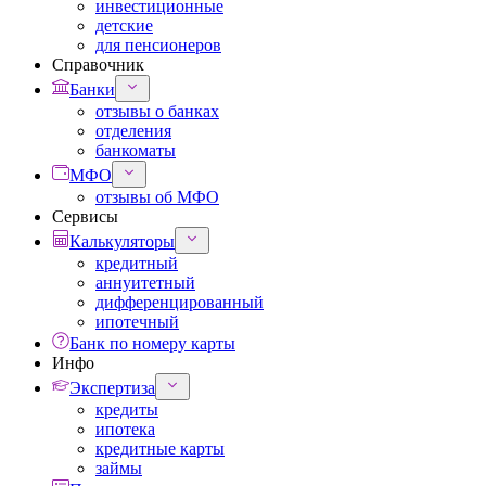
инвестиционные
детские
для пенсионеров
Справочник
Банки
отзывы о банках
отделения
банкоматы
МФО
отзывы об МФО
Сервисы
Калькуляторы
кредитный
аннуитетный
дифференцированный
ипотечный
Банк по номеру карты
Инфо
Экспертиза
кредиты
ипотека
кредитные карты
займы