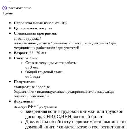
рассмотрение
1 день
Первоначальный взнос:
от 10%
Цель ипотеки:
покупка
Специальная программа:
с господдержкой
ипотека многодетным / семейная ипотека / молодая семья / для
медицинских работников / для учителей
Возраст:
23 - 70 лет
Стаж:
от 3 мес.
Стаж на текущем месте работы:
от 3 мес.
Общий трудовой стаж:
от 1 года
Получатели:
стандартные /
особые
бюджетники / индивидуальные предприниматели / владельцы
бизнеса / пенсионеры
Документы:
паспорт РФ +
4 документа
заверенная копия трудовой книжки или трудовой
договор, СНИЛС,ИНН,военный билет
Документы по объекту недвижимости: выписка из
домовой книги / свидетельство о гос. регистрации