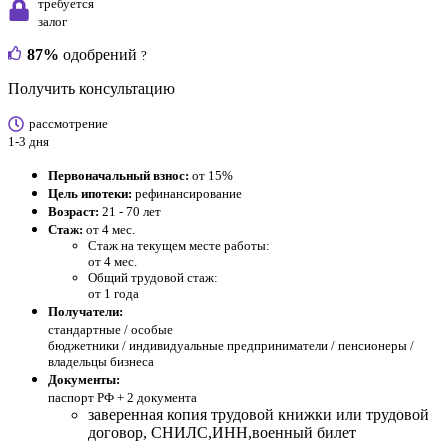
требуется
залог
87%
одобрений
?
Получить консультацию
рассмотрение
1-3 дня
Первоначальный взнос:
от 15%
Цель ипотеки:
рефинансирование
Возраст:
21 - 70 лет
Стаж:
от 4 мес.
Стаж на текущем месте работы:
от 4 мес.
Общий трудовой стаж:
от 1 года
Получатели:
стандартные /
особые
бюджетники / индивидуальные предприниматели / пенсионеры /
владельцы бизнеса
Документы:
паспорт РФ +
2 документа
заверенная копия трудовой книжки или трудовой
договор, СНИЛС,ИНН,военный билет