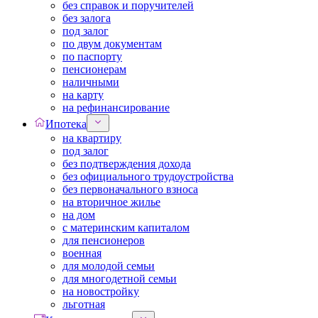
без справок и поручителей
без залога
под залог
по двум документам
по паспорту
пенсионерам
наличными
на карту
на рефинансирование
Ипотека
на квартиру
под залог
без подтверждения дохода
без официального трудоустройства
без первоначального взноса
на вторичное жилье
на дом
с материнским капиталом
для пенсионеров
военная
для молодой семьи
для многодетной семьи
на новостройку
льготная