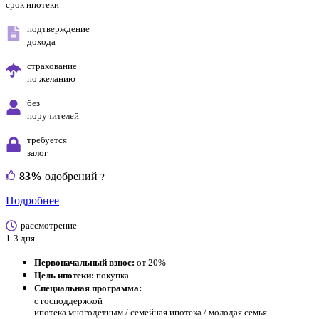
срок ипотеки
подтверждение
дохода
страхование
по желанию
без
поручителей
требуется
залог
83%
одобрений
?
Подробнее
рассмотрение
1-3 дня
Первоначальный взнос:
от 20%
Цель ипотеки:
покупка
Специальная программа:
с господдержкой
ипотека многодетным / семейная ипотека / молодая семья