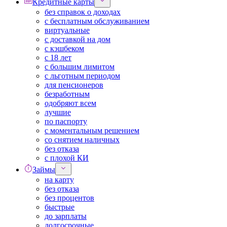
Кредитные карты
без справок о доходах
с бесплатным обслуживанием
виртуальные
с доставкой на дом
с кэшбеком
с 18 лет
с большим лимитом
с льготным периодом
для пенсионеров
безработным
одобряют всем
лучшие
по паспорту
с моментальным решением
со снятием наличных
без отказа
с плохой КИ
Займы
на карту
без отказа
без процентов
быстрые
до зарплаты
долгосрочные