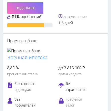
ПОДРОБНЕЕ
81%
одобрений
рассмотрение
1-5 дней
Промсвязьбанк
Военная ипотека
8,85 %
до 2 815 000 ₽
процентная ставка
сумма кредита
без справок
без
о доходах
страхования
без
требуется
поручителей
залог