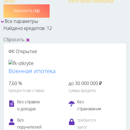
Залог
Категория заемщика
ПОКАЗАТЬ (
12
)
Все параметры
1
Найдено кредитов: 12
Сбросить
ФК Открытие
Военная ипотека
7,60 %
до 30 000 000 ₽
процентная ставка
сумма кредита
без справок
без
о доходах
страхования
без
требуется
поручителей
залог