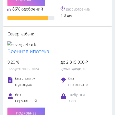
ПОДРОБНЕЕ
86%
одобрений
рассмотрение
1-3 дня
Севергазбанк
Военная ипотека
9,20 %
до 2 815 000 ₽
процентная ставка
сумма кредита
без справок
без
о доходах
страхования
без
требуется
поручителей
залог
ПОДРОБНЕЕ