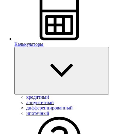
Калькуляторы
кредитный
аннуитетный
дифференцированный
ипотечный