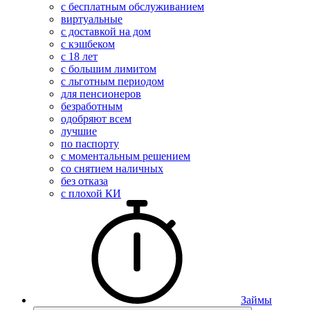
с бесплатным обслуживанием
виртуальные
с доставкой на дом
с кэшбеком
с 18 лет
с большим лимитом
с льготным периодом
для пенсионеров
безработным
одобряют всем
лучшие
по паспорту
с моментальным решением
со снятием наличных
без отказа
с плохой КИ
Займы