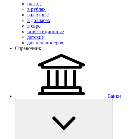
на год
в рублях
валютные
в долларах
в евро
инвестиционные
детские
для пенсионеров
Справочник
Банки