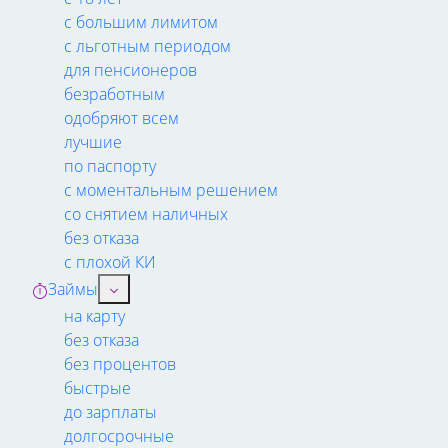
с большим лимитом
с льготным периодом
для пенсионеров
безработным
одобряют всем
лучшие
по паспорту
с моментальным решением
со снятием наличных
без отказа
с плохой КИ
Займы
на карту
без отказа
без процентов
быстрые
до зарплаты
долгосрочные