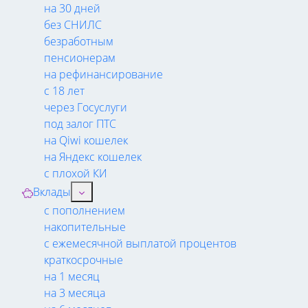
на 30 дней
без СНИЛС
безработным
пенсионерам
на рефинансирование
с 18 лет
через Госуслуги
под залог ПТС
на Qiwi кошелек
на Яндекс кошелек
с плохой КИ
Вклады
с пополнением
накопительные
с ежемесячной выплатой процентов
краткосрочные
на 1 месяц
на 3 месяца