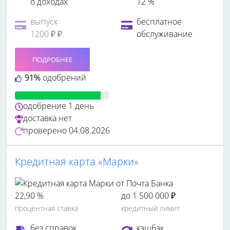
о доходах
12 %
выпуск
бесплатное
1200 ₽ ₽
обслуживание
ПОДРОБНЕЕ
91%
одобрений
одобрение
1 день
доставка
нет
проверено
04.08.2026
Кредитная карта «Марки»
22,90 %
до 1 500 000 ₽
процентная ставка
кредитный лимит
без справок
кэшбэк