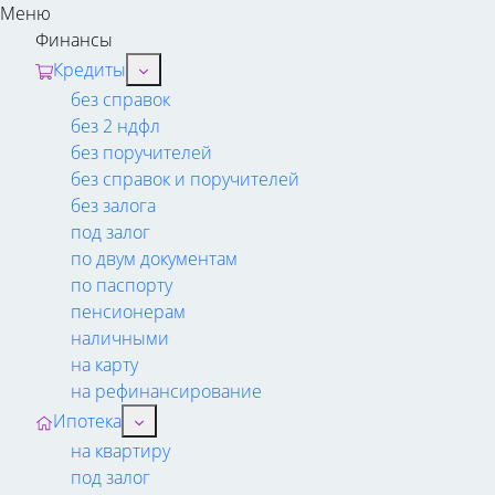
Меню
Финансы
Кредиты
без справок
без 2 ндфл
без поручителей
без справок и поручителей
без залога
под залог
по двум документам
по паспорту
пенсионерам
наличными
на карту
на рефинансирование
Ипотека
на квартиру
под залог