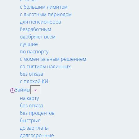
с большим лимитом
с льготным периодом
для пенсионеров
безработным
одобряют всем
лучшие
по паспорту
с моментальным решением
со снятием наличных
без отказа
с плохой КИ
Займы
на карту
без отказа
без процентов
быстрые
до зарплаты
долгосрочные