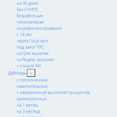
на 30 дней
без СНИЛС
безработным
пенсионерам
на рефинансирование
с 18 лет
через Госуслуги
под залог ПТС
на Qiwi кошелек
на Яндекс кошелек
с плохой КИ
Вклады
с пополнением
накопительные
с ежемесячной выплатой процентов
краткосрочные
на 1 месяц
на 3 месяца