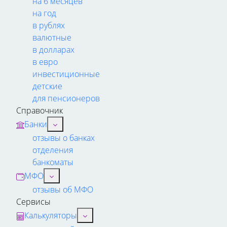
на 6 месяцев
на год
в рублях
валютные
в долларах
в евро
инвестиционные
детские
для пенсионеров
Справочник
Банки
отзывы о банках
отделения
банкоматы
МФО
отзывы об МФО
Сервисы
Калькуляторы