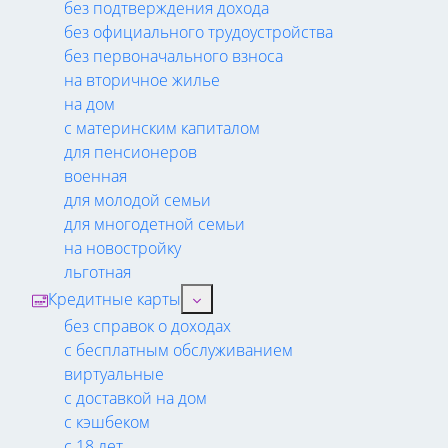
без подтверждения дохода
без официального трудоустройства
без первоначального взноса
на вторичное жилье
на дом
с материнским капиталом
для пенсионеров
военная
для молодой семьи
для многодетной семьи
на новостройку
льготная
Кредитные карты
без справок о доходах
с бесплатным обслуживанием
виртуальные
с доставкой на дом
с кэшбеком
с 18 лет