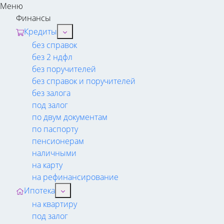
Меню
Финансы
Кредиты
без справок
без 2 ндфл
без поручителей
без справок и поручителей
без залога
под залог
по двум документам
по паспорту
пенсионерам
наличными
на карту
на рефинансирование
Ипотека
на квартиру
под залог