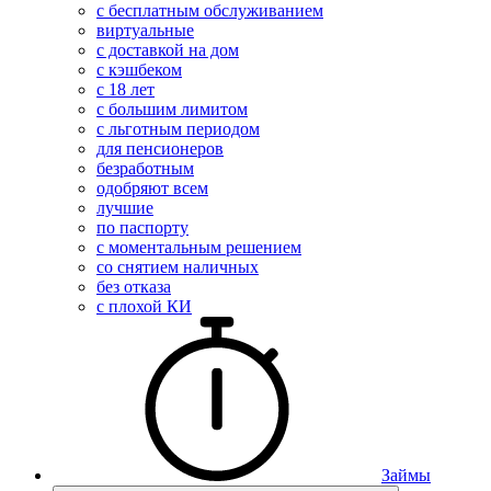
с бесплатным обслуживанием
виртуальные
с доставкой на дом
с кэшбеком
с 18 лет
с большим лимитом
с льготным периодом
для пенсионеров
безработным
одобряют всем
лучшие
по паспорту
с моментальным решением
со снятием наличных
без отказа
с плохой КИ
Займы