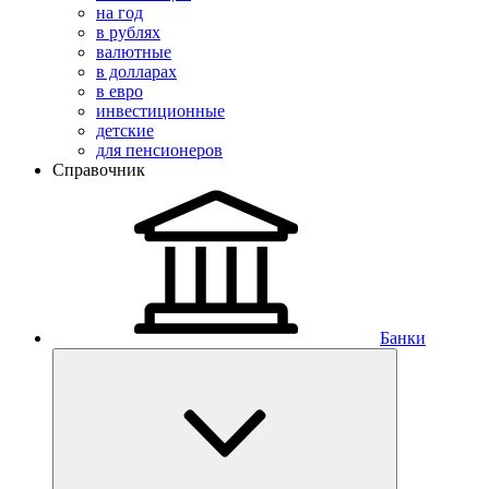
на год
в рублях
валютные
в долларах
в евро
инвестиционные
детские
для пенсионеров
Справочник
Банки