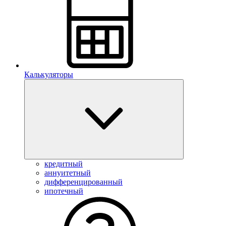
Калькуляторы
кредитный
аннуитетный
дифференцированный
ипотечный