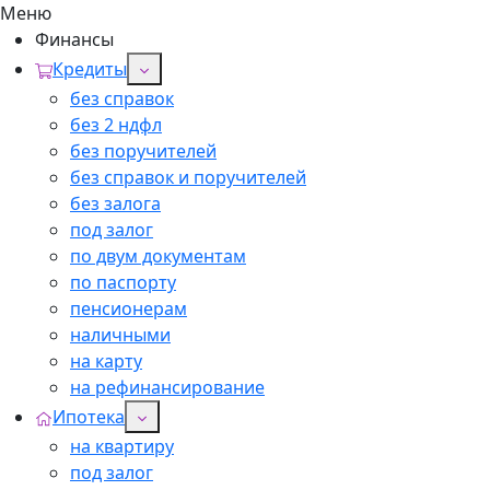
Меню
Финансы
Кредиты
без справок
без 2 ндфл
без поручителей
без справок и поручителей
без залога
под залог
по двум документам
по паспорту
пенсионерам
наличными
на карту
на рефинансирование
Ипотека
на квартиру
под залог