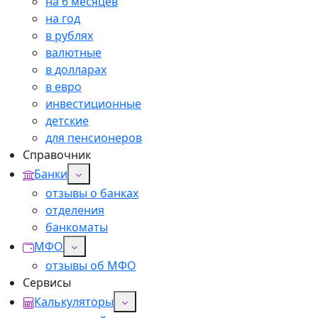
на 6 месяцев
на год
в рублях
валютные
в долларах
в евро
инвестиционные
детские
для пенсионеров
Справочник
Банки
отзывы о банках
отделения
банкоматы
МФО
отзывы об МФО
Сервисы
Калькуляторы