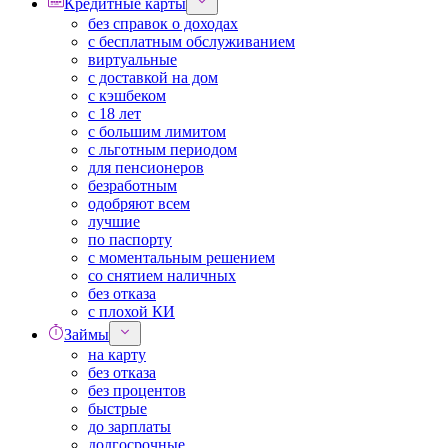
Кредитные карты
без справок о доходах
с бесплатным обслуживанием
виртуальные
с доставкой на дом
с кэшбеком
с 18 лет
с большим лимитом
с льготным периодом
для пенсионеров
безработным
одобряют всем
лучшие
по паспорту
с моментальным решением
со снятием наличных
без отказа
с плохой КИ
Займы
на карту
без отказа
без процентов
быстрые
до зарплаты
долгосрочные