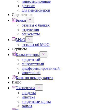
инвестиционные
детские
для пенсионеров
Справочник
Банки
отзывы о банках
отделения
банкоматы
МФО
отзывы об МФО
Сервисы
Калькуляторы
кредитный
аннуитетный
дифференцированный
ипотечный
Банк по номеру карты
Инфо
Экспертиза
кредиты
ипотека
кредитные карты
займы