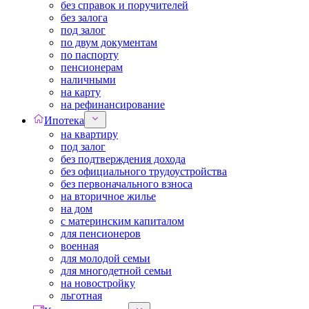
без справок и поручителей
без залога
под залог
по двум документам
по паспорту
пенсионерам
наличными
на карту
на рефинансирование
Ипотека
на квартиру
под залог
без подтверждения дохода
без официального трудоустройства
без первоначального взноса
на вторичное жилье
на дом
с материнским капиталом
для пенсионеров
военная
для молодой семьи
для многодетной семьи
на новостройку
льготная