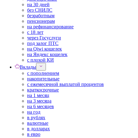
на 30 дней
без СНИЛС
безработным
пенсионерам
на рефинансирование
с 18 лет
через Госуслуги
под залог ПТС
на Qiwi кошелек
на Яндекс кошелек
с плохой КИ
Вклады
с пополнением
накопительные
с ежемесячной выплатой процентов
краткосрочные
на 1 месяц
на 3 месяца
на 6 месяцев
на год
в рублях
валютные
в долларах
в евро