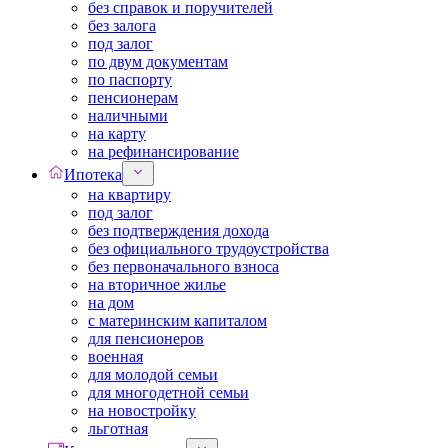
без справок и поручителей
без залога
под залог
по двум документам
по паспорту
пенсионерам
наличными
на карту
на рефинансирование
Ипотека
на квартиру
под залог
без подтверждения дохода
без официального трудоустройства
без первоначального взноса
на вторичное жилье
на дом
с материнским капиталом
для пенсионеров
военная
для молодой семьи
для многодетной семьи
на новостройку
льготная