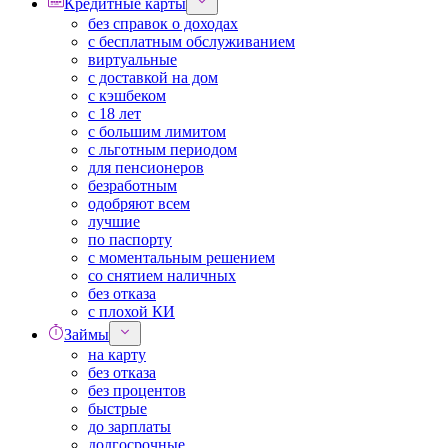
Кредитные карты
без справок о доходах
с бесплатным обслуживанием
виртуальные
с доставкой на дом
с кэшбеком
с 18 лет
с большим лимитом
с льготным периодом
для пенсионеров
безработным
одобряют всем
лучшие
по паспорту
с моментальным решением
со снятием наличных
без отказа
с плохой КИ
Займы
на карту
без отказа
без процентов
быстрые
до зарплаты
долгосрочные