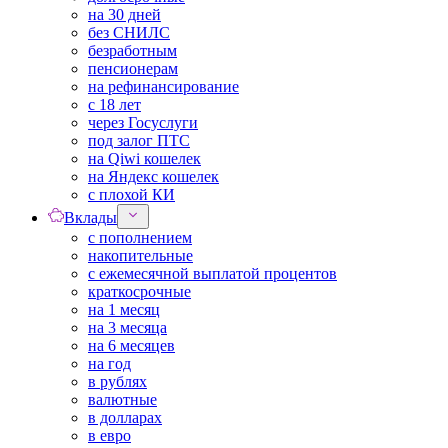
на 30 дней
без СНИЛС
безработным
пенсионерам
на рефинансирование
с 18 лет
через Госуслуги
под залог ПТС
на Qiwi кошелек
на Яндекс кошелек
с плохой КИ
Вклады
с пополнением
накопительные
с ежемесячной выплатой процентов
краткосрочные
на 1 месяц
на 3 месяца
на 6 месяцев
на год
в рублях
валютные
в долларах
в евро