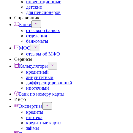
инвестиционные
детские
для пенсионеров
Справочник
Банки
отзывы о банках
отделения
банкоматы
МФО
отзывы об МФО
Сервисы
Калькуляторы
кредитный
аннуитетный
дифференцированный
ипотечный
Банк по номеру карты
Инфо
Экспертиза
кредиты
ипотека
кредитные карты
займы