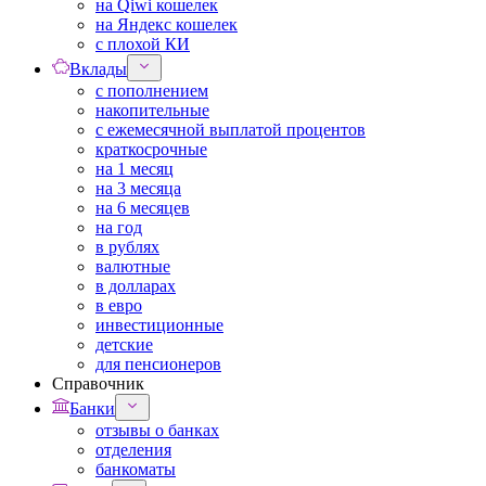
на Qiwi кошелек
на Яндекс кошелек
с плохой КИ
Вклады
с пополнением
накопительные
с ежемесячной выплатой процентов
краткосрочные
на 1 месяц
на 3 месяца
на 6 месяцев
на год
в рублях
валютные
в долларах
в евро
инвестиционные
детские
для пенсионеров
Справочник
Банки
отзывы о банках
отделения
банкоматы