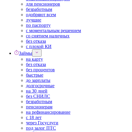
для пенсионеров
безработным
одобряют всем
лучшие
по паспорту
с моментальным решением
со снятием наличных
без отказа
с плохой КИ
Займы
на карту
без отказа
без процентов
быстрые
до зарплаты
долгосрочные
на 30 дней
без СНИЛС
безработным
пенсионерам
на рефинансирование
с 18 лет
через Госуслуги
под залог ПТС