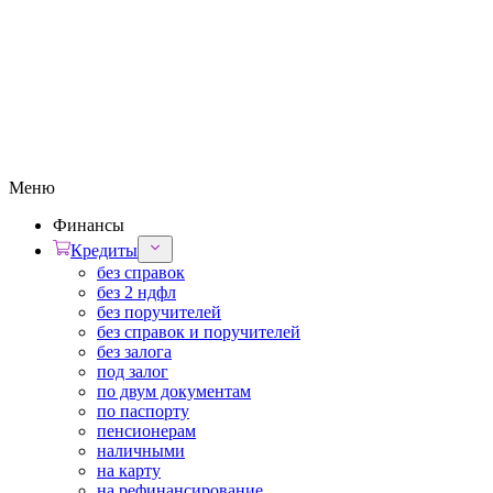
Меню
Финансы
Кредиты
без справок
без 2 ндфл
без поручителей
без справок и поручителей
без залога
под залог
по двум документам
по паспорту
пенсионерам
наличными
на карту
на рефинансирование