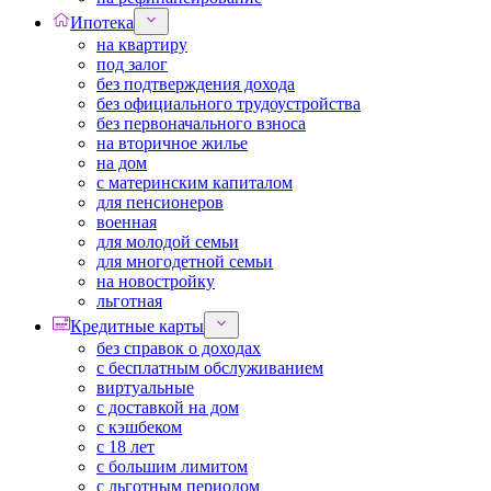
Ипотека
на квартиру
под залог
без подтверждения дохода
без официального трудоустройства
без первоначального взноса
на вторичное жилье
на дом
с материнским капиталом
для пенсионеров
военная
для молодой семьи
для многодетной семьи
на новостройку
льготная
Кредитные карты
без справок о доходах
с бесплатным обслуживанием
виртуальные
с доставкой на дом
с кэшбеком
с 18 лет
с большим лимитом
с льготным периодом