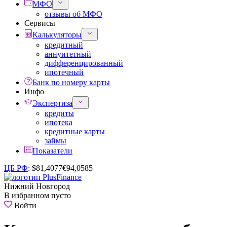
МФО
отзывы об МФО
Сервисы
Калькуляторы
кредитный
аннуитетный
дифференцированный
ипотечный
Банк по номеру карты
Инфо
Экспертиза
кредиты
ипотека
кредитные карты
займы
Показатели
ЦБ РФ
:
$
81,4077
€
94,0585
Нижний Новгород
В избранном пусто
Войти