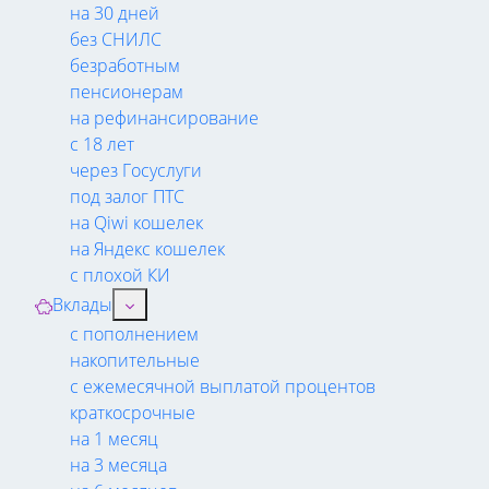
на 30 дней
без СНИЛС
безработным
пенсионерам
на рефинансирование
с 18 лет
через Госуслуги
под залог ПТС
на Qiwi кошелек
на Яндекс кошелек
с плохой КИ
Вклады
с пополнением
накопительные
с ежемесячной выплатой процентов
краткосрочные
на 1 месяц
на 3 месяца