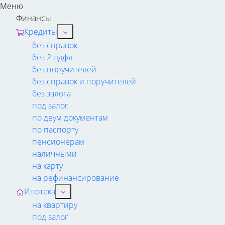
Меню
Финансы
Кредиты
без справок
без 2 ндфл
без поручителей
без справок и поручителей
без залога
под залог
по двум документам
по паспорту
пенсионерам
наличными
на карту
на рефинансирование
Ипотека
на квартиру
под залог