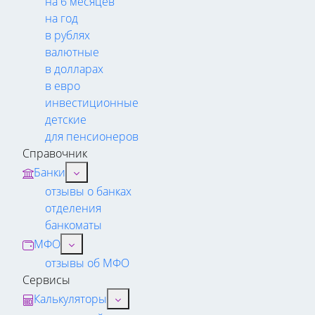
на 6 месяцев
на год
в рублях
валютные
в долларах
в евро
инвестиционные
детские
для пенсионеров
Справочник
Банки
отзывы о банках
отделения
банкоматы
МФО
отзывы об МФО
Сервисы
Калькуляторы