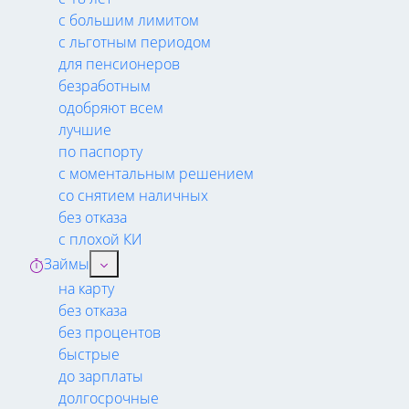
с большим лимитом
с льготным периодом
для пенсионеров
безработным
одобряют всем
лучшие
по паспорту
с моментальным решением
со снятием наличных
без отказа
с плохой КИ
Займы
на карту
без отказа
без процентов
быстрые
до зарплаты
долгосрочные