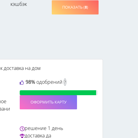
кэшбэк
ПОКАЗАТЬ (
8
)
к
доставка на дом
98%
одобрений
?
ное
ОФОРМИТЬ КАРТУ
вани
решение
1 день
доставка
да