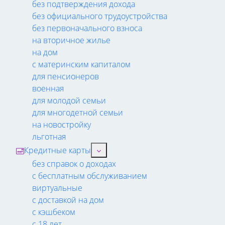
без подтверждения дохода
без официального трудоустройства
без первоначального взноса
на вторичное жилье
на дом
с материнским капиталом
для пенсионеров
военная
для молодой семьи
для многодетной семьи
на новостройку
льготная
Кредитные карты
без справок о доходах
с бесплатным обслуживанием
виртуальные
с доставкой на дом
с кэшбеком
с 18 лет