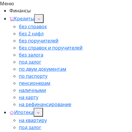
Меню
Финансы
Кредиты
без справок
без 2 ндфл
без поручителей
без справок и поручителей
без залога
под залог
по двум документам
по паспорту
пенсионерам
наличными
на карту
на рефинансирование
Ипотека
на квартиру
под залог