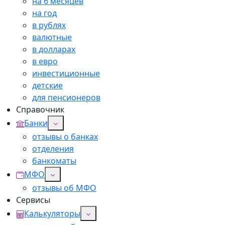
на 6 месяцев
на год
в рублях
валютные
в долларах
в евро
инвестиционные
детские
для пенсионеров
Справочник
Банки
отзывы о банках
отделения
банкоматы
МФО
отзывы об МФО
Сервисы
Калькуляторы