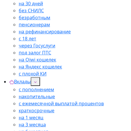
на 30 дней
без СНИЛС
безработным
пенсионерам
на рефинансирование
с 18 лет
через Госуслуги
под залог ПТС
на Qiwi кошелек
на Яндекс кошелек
с плохой КИ
Вклады
с пополнением
накопительные
с ежемесячной выплатой процентов
краткосрочные
на 1 месяц
на 3 месяца