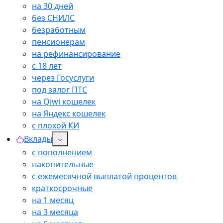
на 30 дней
без СНИЛС
безработным
пенсионерам
на рефинансирование
с 18 лет
через Госуслуги
под залог ПТС
на Qiwi кошелек
на Яндекс кошелек
с плохой КИ
Вклады
с пополнением
накопительные
с ежемесячной выплатой процентов
краткосрочные
на 1 месяц
на 3 месяца