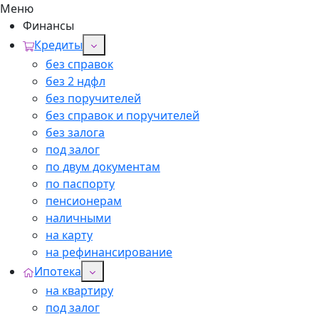
Меню
Финансы
Кредиты
без справок
без 2 ндфл
без поручителей
без справок и поручителей
без залога
под залог
по двум документам
по паспорту
пенсионерам
наличными
на карту
на рефинансирование
Ипотека
на квартиру
под залог