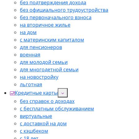
без подтверждения дохода
без официального трудоустройства
без первоначального взноса
на вторичное жилье
на дом
с материнским капиталом
для пенсионеров
военная
для молодой семьи
для многодетной семьи
на новостройку
льготная
Кредитные карты
без справок о доходах
с бесплатным обслуживанием
виртуальные
с доставкой на дом
с кэшбеком
с 18 лет