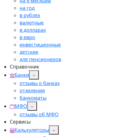
на 6 месяцев
на год
в рублях
валютные
в долларах
в евро
инвестиционные
детские
для пенсионеров
Справочник
Банки
отзывы о банках
отделения
банкоматы
МФО
отзывы об МФО
Сервисы
Калькуляторы