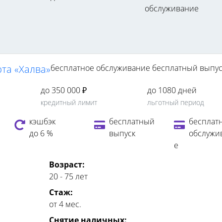
обслуживание
рта «Халва»
бесплатное обслуживание
бесплатный выпус
до 350 000 ₽
до 1080 дней
кредитный лимит
льготный период
кэшбэк
бесплатный
бесплат
до 6 %
выпуск
обслужи
е
Возраст:
20 - 75 лет
Стаж:
от 4 мес.
Снятие наличных: