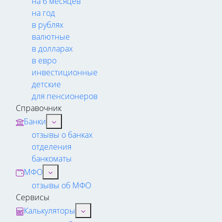
на 6 месяцев
на год
в рублях
валютные
в долларах
в евро
инвестиционные
детские
для пенсионеров
Справочник
Банки
отзывы о банках
отделения
банкоматы
МФО
отзывы об МФО
Сервисы
Калькуляторы