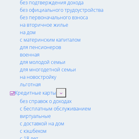
без подтверждения дохода
без официального трудоустройства
без первоначального взноса
на вторичное жилье
на дом
с материнским капиталом
для пенсионеров
военная
для молодой семьи
для многодетной семьи
на новостройку
льготная
Кредитные карты
без справок о доходах
с бесплатным обслуживанием
виртуальные
с доставкой на дом
с кэшбеком
с 18 лет