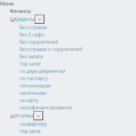
Меню
Финансы
Кредиты
без справок
без 2 ндфл
без поручителей
без справок и поручителей
без залога
под залог
по двум документам
по паспорту
пенсионерам
наличными
на карту
на рефинансирование
Ипотека
на квартиру
под залог