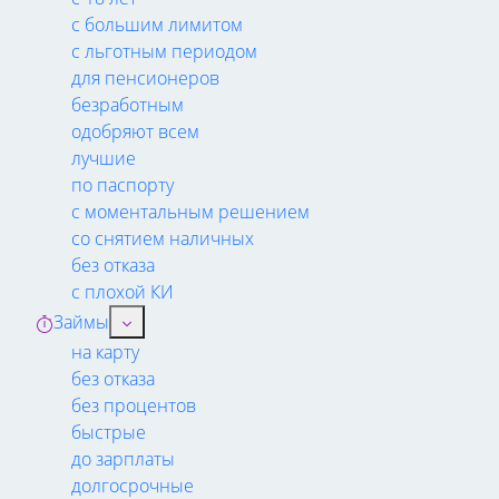
с большим лимитом
с льготным периодом
для пенсионеров
безработным
одобряют всем
лучшие
по паспорту
с моментальным решением
со снятием наличных
без отказа
с плохой КИ
Займы
на карту
без отказа
без процентов
быстрые
до зарплаты
долгосрочные