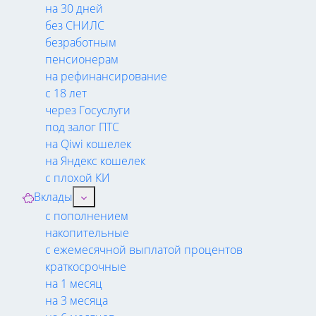
на 30 дней
без СНИЛС
безработным
пенсионерам
на рефинансирование
с 18 лет
через Госуслуги
под залог ПТС
на Qiwi кошелек
на Яндекс кошелек
с плохой КИ
Вклады
с пополнением
накопительные
с ежемесячной выплатой процентов
краткосрочные
на 1 месяц
на 3 месяца