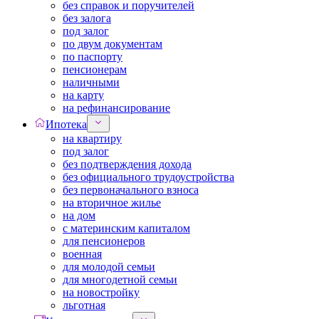
без справок и поручителей
без залога
под залог
по двум документам
по паспорту
пенсионерам
наличными
на карту
на рефинансирование
Ипотека
на квартиру
под залог
без подтверждения дохода
без официального трудоустройства
без первоначального взноса
на вторичное жилье
на дом
с материнским капиталом
для пенсионеров
военная
для молодой семьи
для многодетной семьи
на новостройку
льготная