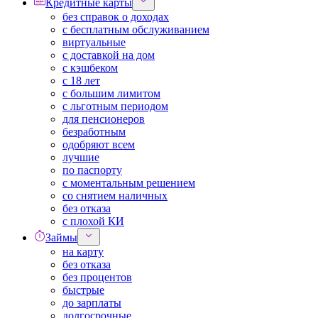
Кредитные карты
без справок о доходах
с бесплатным обслуживанием
виртуальные
с доставкой на дом
с кэшбеком
с 18 лет
с большим лимитом
с льготным периодом
для пенсионеров
безработным
одобряют всем
лучшие
по паспорту
с моментальным решением
со снятием наличных
без отказа
с плохой КИ
Займы
на карту
без отказа
без процентов
быстрые
до зарплаты
долгосрочные