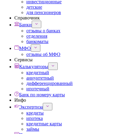
инвестиционные
детские
для пенсионеров
Справочник
Банки
отзывы о банках
отделения
банкоматы
МФО
отзывы об МФО
Сервисы
Калькуляторы
кредитный
аннуитетный
дифференцированный
ипотечный
Банк по номеру карты
Инфо
Экспертиза
кредиты
ипотека
кредитные карты
займы