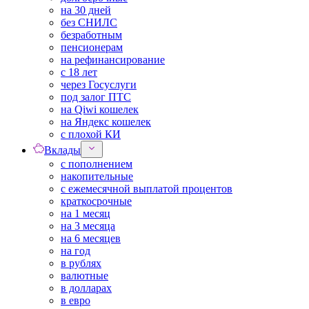
на 30 дней
без СНИЛС
безработным
пенсионерам
на рефинансирование
с 18 лет
через Госуслуги
под залог ПТС
на Qiwi кошелек
на Яндекс кошелек
с плохой КИ
Вклады
с пополнением
накопительные
с ежемесячной выплатой процентов
краткосрочные
на 1 месяц
на 3 месяца
на 6 месяцев
на год
в рублях
валютные
в долларах
в евро