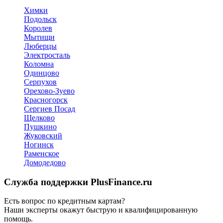
Химки
Подольск
Королев
Мытищи
Люберцы
Электросталь
Коломна
Одинцово
Серпухов
Орехово-Зуево
Красногорск
Сергиев Посад
Щелково
Пушкино
Жуковский
Ногинск
Раменское
Домодедово
Служба поддержки PlusFinance.ru
Есть вопрос по кредитным картам?
Наши эксперты окажут быструю и квалифицированную
помощь.