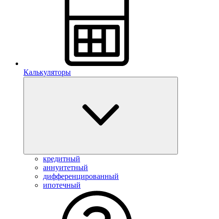
Калькуляторы
кредитный
аннуитетный
дифференцированный
ипотечный