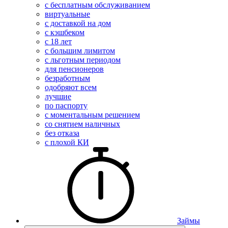
с бесплатным обслуживанием
виртуальные
с доставкой на дом
с кэшбеком
с 18 лет
с большим лимитом
с льготным периодом
для пенсионеров
безработным
одобряют всем
лучшие
по паспорту
с моментальным решением
со снятием наличных
без отказа
с плохой КИ
Займы