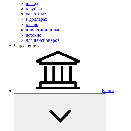
на год
в рублях
валютные
в долларах
в евро
инвестиционные
детские
для пенсионеров
Справочник
Банки