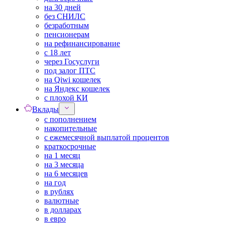
на 30 дней
без СНИЛС
безработным
пенсионерам
на рефинансирование
с 18 лет
через Госуслуги
под залог ПТС
на Qiwi кошелек
на Яндекс кошелек
с плохой КИ
Вклады
с пополнением
накопительные
с ежемесячной выплатой процентов
краткосрочные
на 1 месяц
на 3 месяца
на 6 месяцев
на год
в рублях
валютные
в долларах
в евро