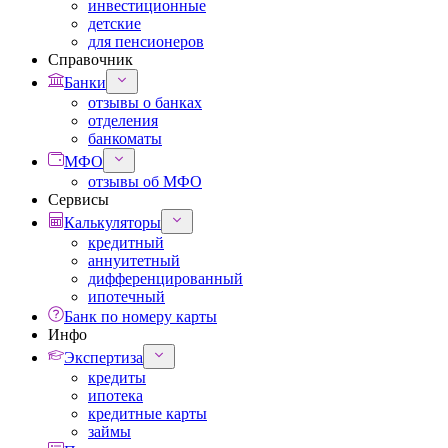
инвестиционные
детские
для пенсионеров
Справочник
Банки
отзывы о банках
отделения
банкоматы
МФО
отзывы об МФО
Сервисы
Калькуляторы
кредитный
аннуитетный
дифференцированный
ипотечный
Банк по номеру карты
Инфо
Экспертиза
кредиты
ипотека
кредитные карты
займы