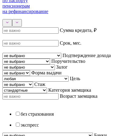
по паспорту
пенсионерам
на рефинансирование
Сумма кредита, ₽
Срок, мес.
Подтверждение дохода
Поручительство
Залог
Форма выдачи
Цель
Стаж
Категория заемщика
Возраст заемщика
без страхования
экспресс
Банки