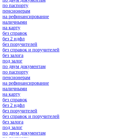
по паспорту
пенсионерам
на рефинансирование
наличными
на карту
без справок
без 2 ндфл
без поручителей
без справок и поручителей
без залога
под залог
по двум документам
по паспорту
пенсионерам
на рефинансирование
наличными
на карту
без справок
без 2 ндфл
без поручителей
без справок и поручителей
без залога
под залог
по двум документам