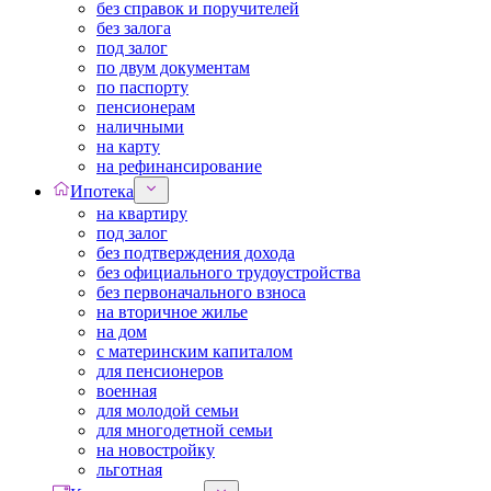
без справок и поручителей
без залога
под залог
по двум документам
по паспорту
пенсионерам
наличными
на карту
на рефинансирование
Ипотека
на квартиру
под залог
без подтверждения дохода
без официального трудоустройства
без первоначального взноса
на вторичное жилье
на дом
с материнским капиталом
для пенсионеров
военная
для молодой семьи
для многодетной семьи
на новостройку
льготная