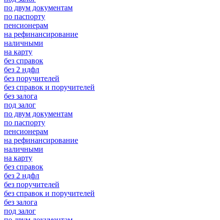
по двум документам
по паспорту
пенсионерам
на рефинансирование
наличными
на карту
без справок
без 2 ндфл
без поручителей
без справок и поручителей
без залога
под залог
по двум документам
по паспорту
пенсионерам
на рефинансирование
наличными
на карту
без справок
без 2 ндфл
без поручителей
без справок и поручителей
без залога
под залог
по двум документам