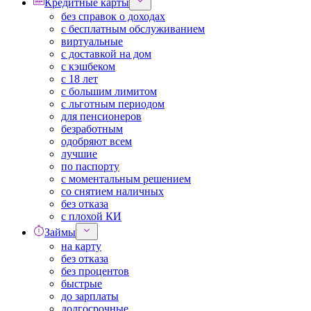
Кредитные карты
без справок о доходах
с бесплатным обслуживанием
виртуальные
с доставкой на дом
с кэшбеком
с 18 лет
с большим лимитом
с льготным периодом
для пенсионеров
безработным
одобряют всем
лучшие
по паспорту
с моментальным решением
со снятием наличных
без отказа
с плохой КИ
Займы
на карту
без отказа
без процентов
быстрые
до зарплаты
долгосрочные