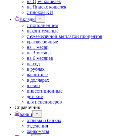
на Qiwi кошелек
на Яндекс кошелек
с плохой КИ
Вклады
с пополнением
накопительные
с ежемесячной выплатой процентов
краткосрочные
на 1 месяц
на 3 месяца
на 6 месяцев
на год
в рублях
валютные
в долларах
в евро
инвестиционные
детские
для пенсионеров
Справочник
Банки
отзывы о банках
отделения
банкоматы