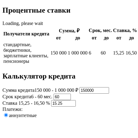
Процентные ставки
Loading, please wait
Срок, мес.
Ставка, %
Сумма, ₽
Получатели кредита
от
до
от
до
от
до
стандартные,
бюджетники,
150 000
1 000 000
6
60
15,25
16,50
зарплатные клиенты,
пенсионеры
Калькулятор кредита
Сумма кредита
150 000 - 1 000 000 ₽
Срок кредита
6 - 60 мес.
Ставка
15,25 - 16,50 %
Платежи:
аннуитетные