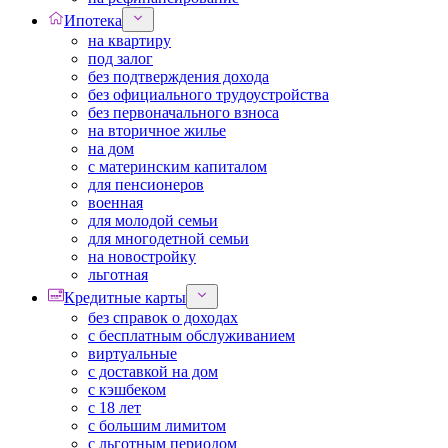
Ипотека
на квартиру
под залог
без подтверждения дохода
без официального трудоустройства
без первоначального взноса
на вторичное жилье
на дом
с материнским капиталом
для пенсионеров
военная
для молодой семьи
для многодетной семьи
на новостройку
льготная
Кредитные карты
без справок о доходах
с бесплатным обслуживанием
виртуальные
с доставкой на дом
с кэшбеком
с 18 лет
с большим лимитом
с льготным периодом