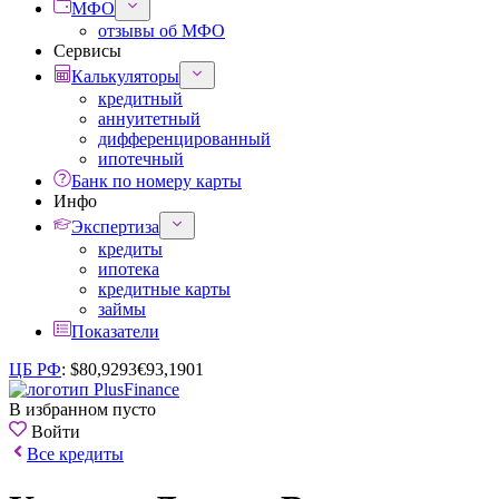
МФО
отзывы об МФО
Сервисы
Калькуляторы
кредитный
аннуитетный
дифференцированный
ипотечный
Банк по номеру карты
Инфо
Экспертиза
кредиты
ипотека
кредитные карты
займы
Показатели
ЦБ РФ
:
$
80,9293
€
93,1901
В избранном пусто
Войти
Все кредиты