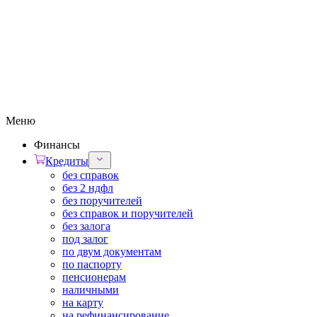
Меню
Финансы
Кредиты
без справок
без 2 ндфл
без поручителей
без справок и поручителей
без залога
под залог
по двум документам
по паспорту
пенсионерам
наличными
на карту
на рефинансирование