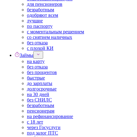
для пенсионеров
безработным
одобряют всем
лучшие
по паспорту
с моментальным решением
со снятием наличных
без отказа
с плохой КИ
Займы
на карту
без отказа
без процентов
быстрые
до зарплаты
долгосрочные
на 30 дней
без СНИЛС
безработным
пенсионерам
на рефинансирование
с 18 лет
через Госуслуги
под залог ПТС