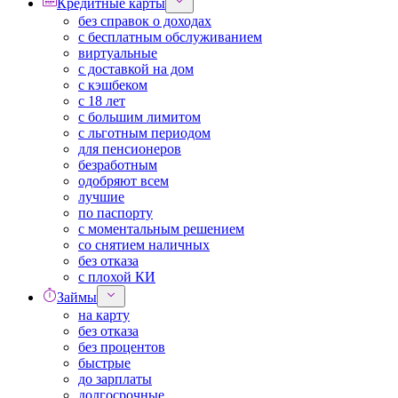
Кредитные карты
без справок о доходах
с бесплатным обслуживанием
виртуальные
с доставкой на дом
с кэшбеком
с 18 лет
с большим лимитом
с льготным периодом
для пенсионеров
безработным
одобряют всем
лучшие
по паспорту
с моментальным решением
со снятием наличных
без отказа
с плохой КИ
Займы
на карту
без отказа
без процентов
быстрые
до зарплаты
долгосрочные