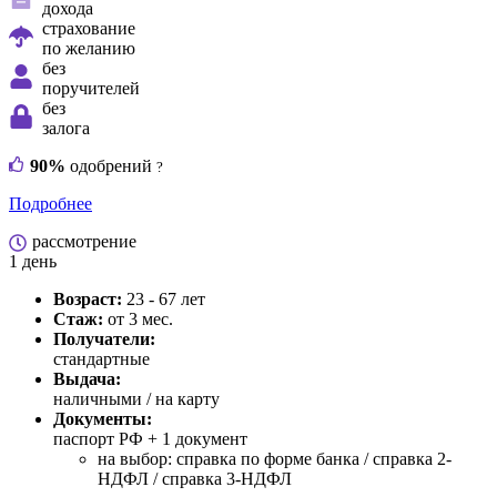
дохода
страхование
по желанию
без
поручителей
без
залога
90%
одобрений
?
Подробнее
рассмотрение
1 день
Возраст:
23 - 67 лет
Стаж:
от 3 мес.
Получатели:
стандартные
Выдача:
наличными / на карту
Документы:
паспорт РФ +
1 документ
на выбор: справка по форме банка / справка 2-
НДФЛ / справка 3-НДФЛ