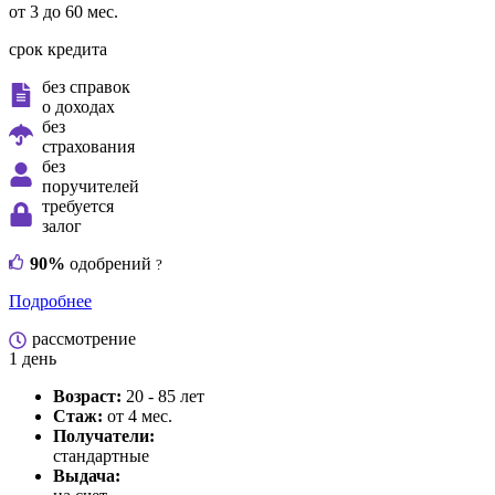
от 3 до 60 мес.
срок кредита
без справок
о доходах
без
страхования
без
поручителей
требуется
залог
90%
одобрений
?
Подробнее
рассмотрение
1 день
Возраст:
20 - 85 лет
Стаж:
от 4 мес.
Получатели:
стандартные
Выдача: