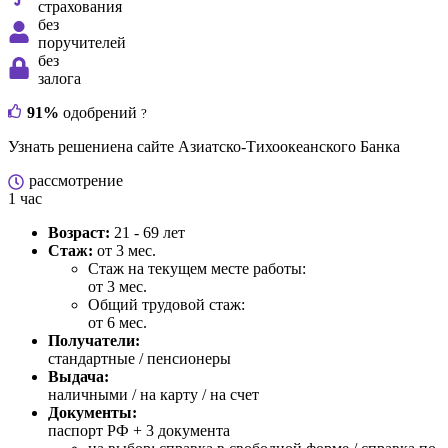
страхования
без
поручителей
без
залога
91%
одобрений
?
Узнать решение
на сайте Азиатско-Тихоокеанского Банка
рассмотрение
1 час
Возраст:
21 - 69 лет
Стаж:
от 3 мес.
Стаж на текущем месте работы:
от 3 мес.
Общий трудовой стаж:
от 6 мес.
Получатели:
стандартные / пенсионеры
Выдача:
наличными / на карту / на счет
Документы:
паспорт РФ +
3 документа