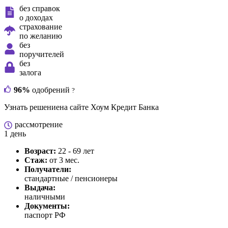
без справок
о доходах
страхование
по желанию
без
поручителей
без
залога
96%
одобрений
?
Узнать решение
на сайте Хоум Кредит Банка
рассмотрение
1 день
Возраст:
22 - 69 лет
Стаж:
от 3 мес.
Получатели:
стандартные / пенсионеры
Выдача:
наличными
Документы:
паспорт РФ