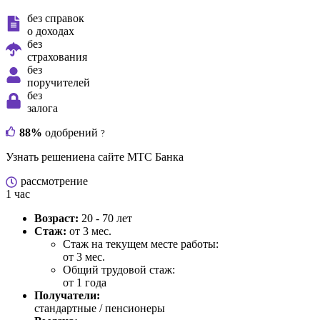
без справок
о доходах
без
страхования
без
поручителей
без
залога
88%
одобрений
?
Узнать решение
на сайте МТС Банка
рассмотрение
1 час
Возраст:
20 - 70 лет
Стаж:
от 3 мес.
Стаж на текущем месте работы:
от 3 мес.
Общий трудовой стаж:
от 1 года
Получатели:
стандартные / пенсионеры