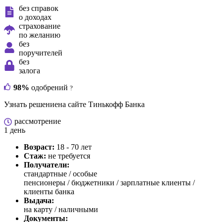
без справок
о доходах
страхование
по желанию
без
поручителей
без
залога
98%
одобрений
?
Узнать решение
на сайте Тинькофф Банка
рассмотрение
1 день
Возраст:
18 - 70 лет
Стаж:
не требуется
Получатели:
стандартные /
особые
пенсионеры / бюджетники / зарплатные клиенты /
клиенты банка
Выдача:
на карту / наличными
Документы: