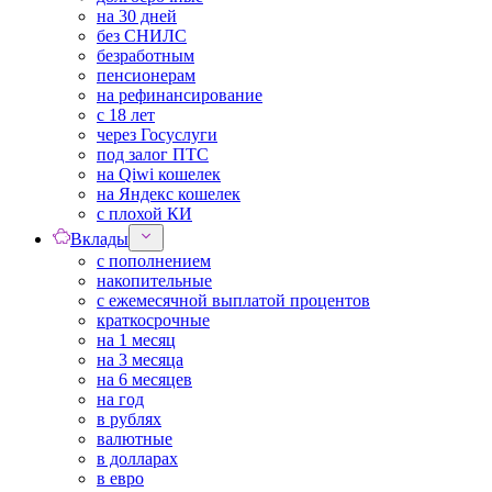
на 30 дней
без СНИЛС
безработным
пенсионерам
на рефинансирование
с 18 лет
через Госуслуги
под залог ПТС
на Qiwi кошелек
на Яндекс кошелек
с плохой КИ
Вклады
с пополнением
накопительные
с ежемесячной выплатой процентов
краткосрочные
на 1 месяц
на 3 месяца
на 6 месяцев
на год
в рублях
валютные
в долларах
в евро