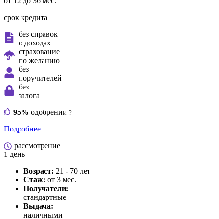
от 12 до 36 мес.
срок кредита
без справок
о доходах
страхование
по желанию
без
поручителей
без
залога
95%
одобрений
?
Подробнее
рассмотрение
1 день
Возраст:
21 - 70 лет
Стаж:
от 3 мес.
Получатели:
стандартные
Выдача:
наличными