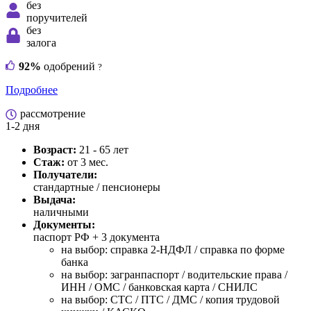
без
поручителей
без
залога
92%
одобрений
?
Подробнее
рассмотрение
1-2 дня
Возраст:
21 - 65 лет
Стаж:
от 3 мес.
Получатели:
стандартные / пенсионеры
Выдача:
наличными
Документы:
паспорт РФ +
3 документа
на выбор: справка 2-НДФЛ / справка по форме
банка
на выбор: загранпаспорт / водительские права /
ИНН / ОМС / банковская карта / СНИЛС
на выбор: СТС / ПТС / ДМС / копия трудовой