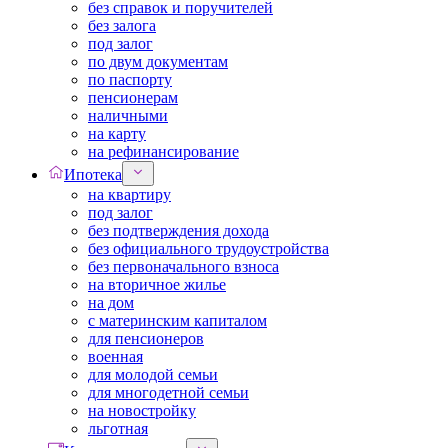
без справок и поручителей
без залога
под залог
по двум документам
по паспорту
пенсионерам
наличными
на карту
на рефинансирование
Ипотека
на квартиру
под залог
без подтверждения дохода
без официального трудоустройства
без первоначального взноса
на вторичное жилье
на дом
с материнским капиталом
для пенсионеров
военная
для молодой семьи
для многодетной семьи
на новостройку
льготная