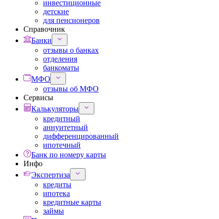
инвестиционные
детские
для пенсионеров
Справочник
Банки
отзывы о банках
отделения
банкоматы
МФО
отзывы об МФО
Сервисы
Калькуляторы
кредитный
аннуитетный
дифференцированный
ипотечный
Банк по номеру карты
Инфо
Экспертиза
кредиты
ипотека
кредитные карты
займы