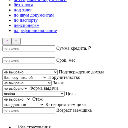
без залога
под залог
по двум документам
по паспорту
пенсионерам
на рефинансирование
Сумма кредита, ₽
Срок, мес.
Подтверждение дохода
Поручительство
Залог
Форма выдачи
Цель
Стаж
Категория заемщика
Возраст заемщика
без страхования