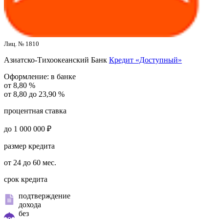
Лиц. № 1810
Азиатско-Тихоокеанский Банк
Кредит «Доступный»
Оформление:
в банке
от 8,80 %
от 8,80 до 23,90 %
процентная ставка
до 1 000 000 ₽
размер кредита
от 24 до 60 мес.
срок кредита
подтверждение
дохода
без