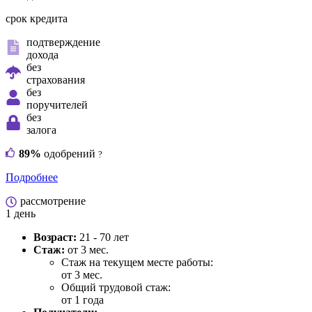
срок кредита
подтверждение
дохода
без
страхования
без
поручителей
без
залога
89%
одобрений
?
Подробнее
рассмотрение
1 день
Возраст:
21 - 70 лет
Стаж:
от 3 мес.
Стаж на текущем месте работы:
от 3 мес.
Общий трудовой стаж:
от 1 года