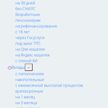
на 30 дней
без СНИЛС
безработным
пенсионерам
на рефинансирование
с 18 лет
через Госуслуги
под залог ПТС
на Qiwi кошелек
на Яндекс кошелек
с плохой КИ
Вклады
с пополнением
накопительные
с ежемесячной выплатой процентов
краткосрочные
на 1 месяц
на 3 месяца