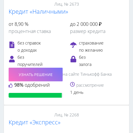
Лиц. № 2673
Кредит «Наличными»
от 8,90 %
до 2 000 000 ₽
процентная ставка
размер кредита
без справок
страхование
о доходах
по желанию
без
без
поручителей
залога
на сайте Тинькофф Банка
УЗНАТЬ РЕШЕНИЕ
98%
одобрений
рассмотрение
1 день
Лиц. № 2268
Кредит «Экспресс»