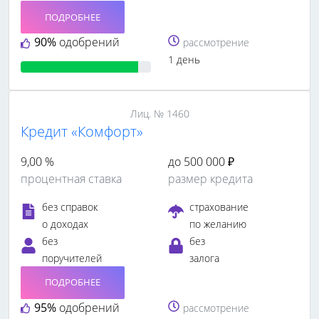
ПОДРОБНЕЕ
90%
одобрений
рассмотрение
1 день
Лиц. № 1460
Кредит «Комфорт»
9,00 %
до 500 000 ₽
процентная ставка
размер кредита
без справок
страхование
о доходах
по желанию
без
без
поручителей
залога
ПОДРОБНЕЕ
95%
одобрений
рассмотрение