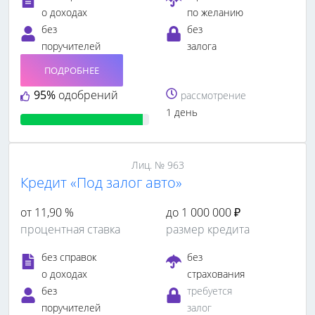
о доходах
по желанию
без
без
поручителей
залога
ПОДРОБНЕЕ
95%
одобрений
рассмотрение
1 день
Лиц. № 963
Кредит «Под залог авто»
от 11,90 %
до 1 000 000 ₽
процентная ставка
размер кредита
без справок
без
о доходах
страхования
без
требуется
поручителей
залог