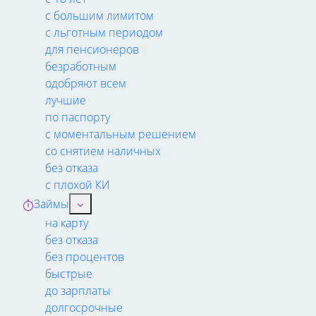
с большим лимитом
с льготным периодом
для пенсионеров
безработным
одобряют всем
лучшие
по паспорту
с моментальным решением
со снятием наличных
без отказа
с плохой КИ
Займы
на карту
без отказа
без процентов
быстрые
до зарплаты
долгосрочные