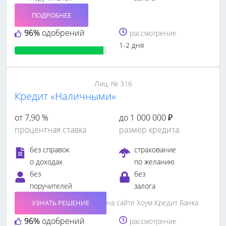
ПОДРОБНЕЕ
96%
одобрений
рассмотрение
1-2 дня
Лиц. № 316
Кредит «Наличными»
от 7,90 %
до 1 000 000 ₽
процентная ставка
размер кредита
без справок
страхование
о доходах
по желанию
без
без
поручителей
залога
на сайте Хоум Кредит Банка
УЗНАТЬ РЕШЕНИЕ
96%
одобрений
рассмотрение