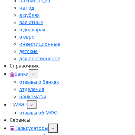
на 6 месяцев
на год
в рублях
валютные
в долларах
в евро
инвестиционные
детские
для пенсионеров
Справочник
Банки
отзывы о банках
отделения
банкоматы
МФО
отзывы об МФО
Сервисы
Калькуляторы