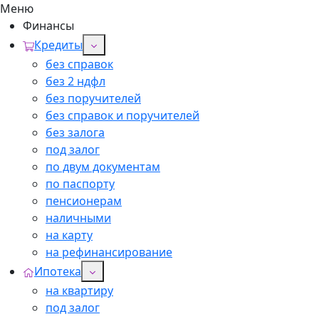
Меню
Финансы
Кредиты
без справок
без 2 ндфл
без поручителей
без справок и поручителей
без залога
под залог
по двум документам
по паспорту
пенсионерам
наличными
на карту
на рефинансирование
Ипотека
на квартиру
под залог