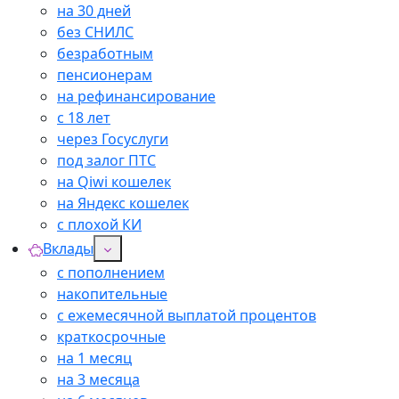
на 30 дней
без СНИЛС
безработным
пенсионерам
на рефинансирование
с 18 лет
через Госуслуги
под залог ПТС
на Qiwi кошелек
на Яндекс кошелек
с плохой КИ
Вклады
с пополнением
накопительные
с ежемесячной выплатой процентов
краткосрочные
на 1 месяц
на 3 месяца