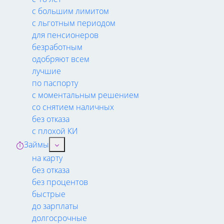
с большим лимитом
с льготным периодом
для пенсионеров
безработным
одобряют всем
лучшие
по паспорту
с моментальным решением
со снятием наличных
без отказа
с плохой КИ
Займы
на карту
без отказа
без процентов
быстрые
до зарплаты
долгосрочные