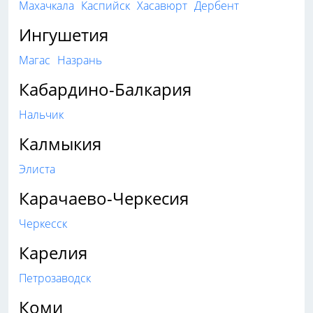
Махачкала
Каспийск
Хасавюрт
Дербент
Ингушетия
Магас
Назрань
Кабардино-Балкария
Нальчик
Калмыкия
Элиста
Карачаево-Черкесия
Черкесск
Карелия
Петрозаводск
Коми