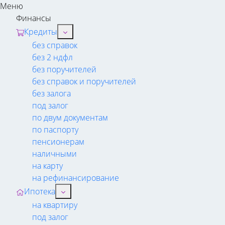
Меню
Финансы
Кредиты
без справок
без 2 ндфл
без поручителей
без справок и поручителей
без залога
под залог
по двум документам
по паспорту
пенсионерам
наличными
на карту
на рефинансирование
Ипотека
на квартиру
под залог