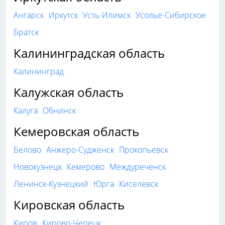
Ангарск
Иркутск
Усть-Илимск
Усолье-Сибирское
Братск
Калининградская область
Калининград
Калужская область
Калуга
Обнинск
Кемеровская область
Белово
Анжеро-Судженск
Прокопьевск
Новокузнецк
Кемерово
Междуреченск
Ленинск-Кузнецкий
Юрга
Киселевск
Кировская область
Киров
Кирово-Чепецк