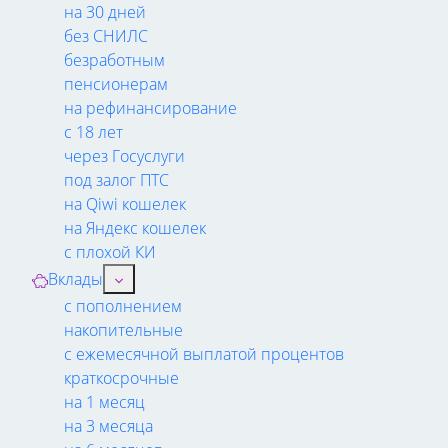
на 30 дней
без СНИЛС
безработным
пенсионерам
на рефинансирование
с 18 лет
через Госуслуги
под залог ПТС
на Qiwi кошелек
на Яндекс кошелек
с плохой КИ
Вклады
с пополнением
накопительные
с ежемесячной выплатой процентов
краткосрочные
на 1 месяц
на 3 месяца