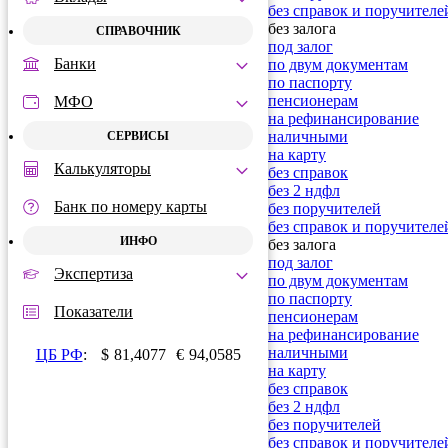
без справок и поручителе
без залога
СПРАВОЧНИК
под залог
Банки
по двум документам
по паспорту
пенсионерам
МФО
на рефинансирование
наличными
СЕРВИСЫ
на карту
Калькуляторы
без справок
без 2 ндфл
Банк по номеру карты
без поручителей
без справок и поручителе
ИНФО
без залога
под залог
Экспертиза
по двум документам
по паспорту
Показатели
пенсионерам
на рефинансирование
наличными
ЦБ РФ
:
$
81,4077
€
94,0585
на карту
без справок
без 2 ндфл
без поручителей
без справок и поручителе