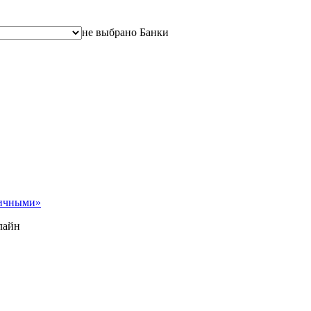
не выбрано
Банки
ичными»
лайн