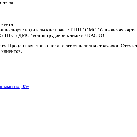
ионеры
умента
ранпаспорт / водительские права / ИНН / ОМС / банковская карт
С / ПТС / ДМС / копия трудовой книжки / КАСКО
ту. Процентная ставка не зависит от наличия страховки. Отсут
 клиентов.
чными под 0%