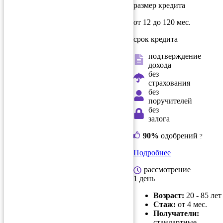
размер кредита
от 12 до 120 мес.
срок кредита
подтверждение
дохода
без
страхования
без
поручителей
без
залога
90%
одобрений
?
Подробнее
рассмотрение
1 день
Возраст:
20 - 85 лет
Стаж:
от 4 мес.
Получатели:
стандартные