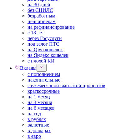
на 30 дней
без СНИЛС
безработным
пенсионерам
на рефинансирование
с 18 лет
через Госуслуги
под залог ПТС
на Qiwi кошелек
на Яндекс кошелек
с плохой КИ
Вклады
с пополнением
накопительные
с ежемесячной выплатой процентов
краткосрочные
на 1 месяц
на 3 месяца
на 6 месяцев
на год
в рублях
валютные
в долларах
в евро