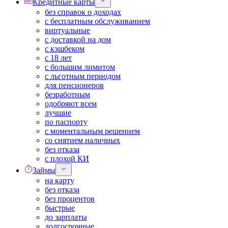
Кредитные карты
без справок о доходах
с бесплатным обслуживанием
виртуальные
с доставкой на дом
с кэшбеком
с 18 лет
с большим лимитом
с льготным периодом
для пенсионеров
безработным
одобряют всем
лучшие
по паспорту
с моментальным решением
со снятием наличных
без отказа
с плохой КИ
Займы
на карту
без отказа
без процентов
быстрые
до зарплаты
долгосрочные