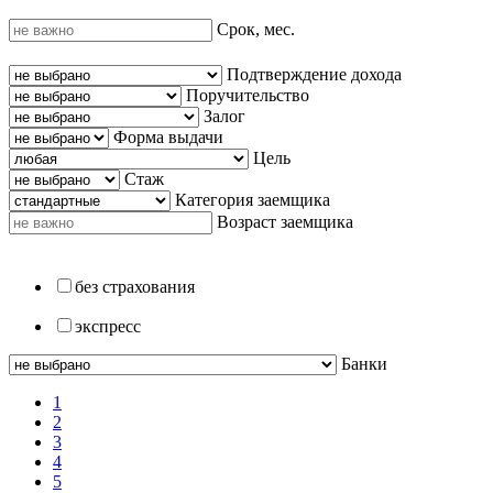
Срок, мес.
Подтверждение дохода
Поручительство
Залог
Форма выдачи
Цель
Стаж
Категория заемщика
Возраст заемщика
без страхования
экспресс
Банки
1
2
3
4
5