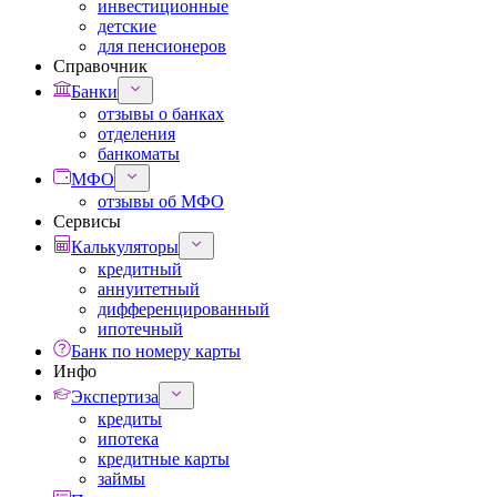
инвестиционные
детские
для пенсионеров
Справочник
Банки
отзывы о банках
отделения
банкоматы
МФО
отзывы об МФО
Сервисы
Калькуляторы
кредитный
аннуитетный
дифференцированный
ипотечный
Банк по номеру карты
Инфо
Экспертиза
кредиты
ипотека
кредитные карты
займы