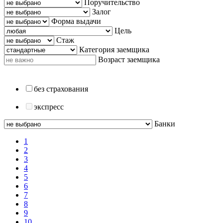
Поручительство
Залог
Форма выдачи
Цель
Стаж
Категория заемщика
Возраст заемщика
без страхования
экспресс
Банки
1
2
3
4
5
6
7
8
9
10