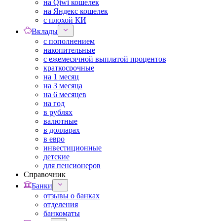
на Qiwi кошелек
на Яндекс кошелек
с плохой КИ
Вклады
с пополнением
накопительные
с ежемесячной выплатой процентов
краткосрочные
на 1 месяц
на 3 месяца
на 6 месяцев
на год
в рублях
валютные
в долларах
в евро
инвестиционные
детские
для пенсионеров
Справочник
Банки
отзывы о банках
отделения
банкоматы