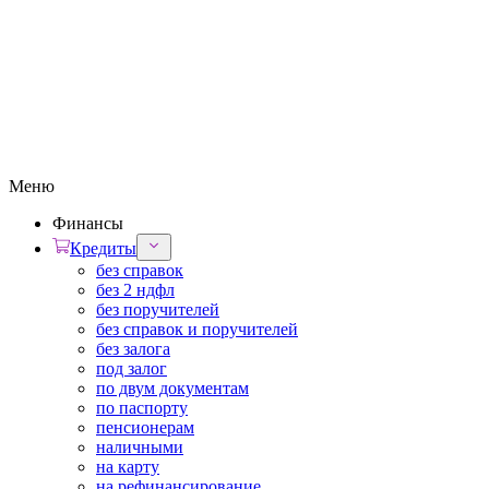
Меню
Финансы
Кредиты
без справок
без 2 ндфл
без поручителей
без справок и поручителей
без залога
под залог
по двум документам
по паспорту
пенсионерам
наличными
на карту
на рефинансирование