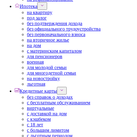
Ипотека
на квартиру
под залог
без подтверждения дохода
без официального трудоустройства
без первоначального взноса
на вторичное жилье
на дом
с материнским капиталом
для пенсионеров
военная
для молодой семьи
для многодетной семьи
на новостройку
льготная
Кредитные карты
без справок о доходах
с бесплатным обслуживанием
виртуальные
с доставкой на дом
с кэшбеком
с 18 лет
с большим лимитом
с льготным периодом