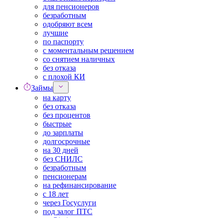
для пенсионеров
безработным
одобряют всем
лучшие
по паспорту
с моментальным решением
со снятием наличных
без отказа
с плохой КИ
Займы
на карту
без отказа
без процентов
быстрые
до зарплаты
долгосрочные
на 30 дней
без СНИЛС
безработным
пенсионерам
на рефинансирование
с 18 лет
через Госуслуги
под залог ПТС