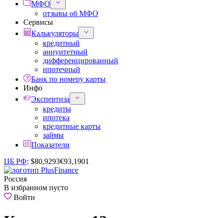
МФО
отзывы об МФО
Сервисы
Калькуляторы
кредитный
аннуитетный
дифференцированный
ипотечный
Банк по номеру карты
Инфо
Экспертиза
кредиты
ипотека
кредитные карты
займы
Показатели
ЦБ РФ
:
$
80,9293
€
93,1901
Россия
В избранном пусто
Войти