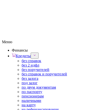
Меню
Финансы
Кредиты
без справок
без 2 ндфл
без поручителей
без справок и поручителей
без залога
под залог
по двум документам
по паспорту
пенсионерам
наличными
на карту
на рефинансирование