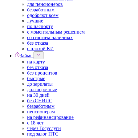
для пенсионеров
безработным
одобряют всем
лучшие
по паспорту
с моментальным решением
со снятием наличных
без отказа
с плохой КИ
Займы
на карту
без отказа
без процентов
быстрые
до зарплаты
долгосрочные
на 30 дней
без СНИЛС
безработным
пенсионерам
на рефинансирование
с 18 лет
через Госуслуги
под залог ПТС