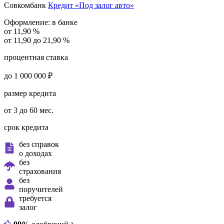
Совкомбанк
Кредит «Под залог авто»
Оформление:
в банке
от 11,90 %
от 11,90 до 21,90 %
процентная ставка
до 1 000 000 ₽
размер кредита
от 3 до 60 мес.
срок кредита
без справок
о доходах
без
страхования
без
поручителей
требуется
залог