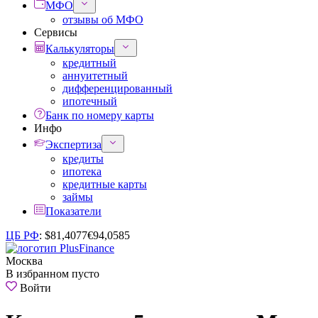
МФО
отзывы об МФО
Сервисы
Калькуляторы
кредитный
аннуитетный
дифференцированный
ипотечный
Банк по номеру карты
Инфо
Экспертиза
кредиты
ипотека
кредитные карты
займы
Показатели
ЦБ РФ
:
$
81,4077
€
94,0585
Москва
В избранном пусто
Войти