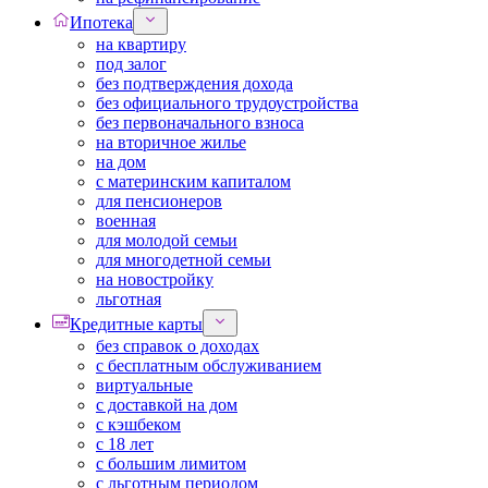
Ипотека
на квартиру
под залог
без подтверждения дохода
без официального трудоустройства
без первоначального взноса
на вторичное жилье
на дом
с материнским капиталом
для пенсионеров
военная
для молодой семьи
для многодетной семьи
на новостройку
льготная
Кредитные карты
без справок о доходах
с бесплатным обслуживанием
виртуальные
с доставкой на дом
с кэшбеком
с 18 лет
с большим лимитом
с льготным периодом