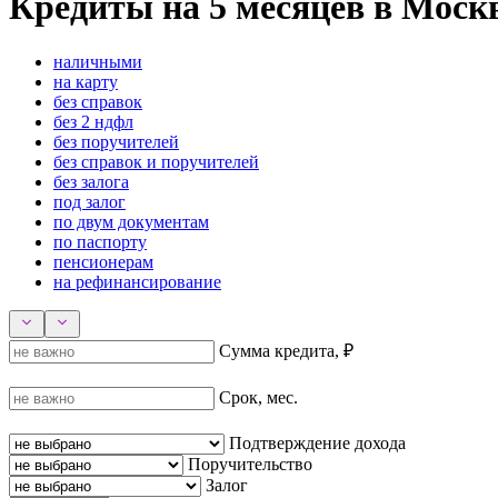
Кредиты на 5 месяцев в Моск
наличными
на карту
без справок
без 2 ндфл
без поручителей
без справок и поручителей
без залога
под залог
по двум документам
по паспорту
пенсионерам
на рефинансирование
Сумма кредита, ₽
Срок, мес.
Подтверждение дохода
Поручительство
Залог