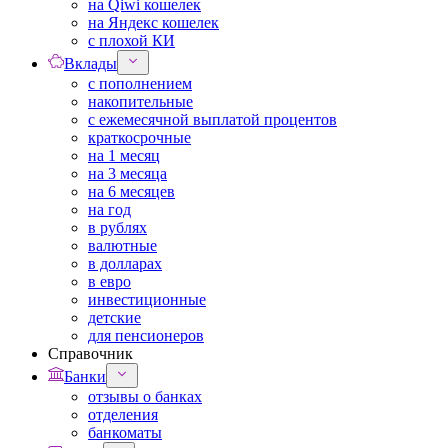
на Qiwi кошелек
на Яндекс кошелек
с плохой КИ
Вклады
с пополнением
накопительные
с ежемесячной выплатой процентов
краткосрочные
на 1 месяц
на 3 месяца
на 6 месяцев
на год
в рублях
валютные
в долларах
в евро
инвестиционные
детские
для пенсионеров
Справочник
Банки
отзывы о банках
отделения
банкоматы