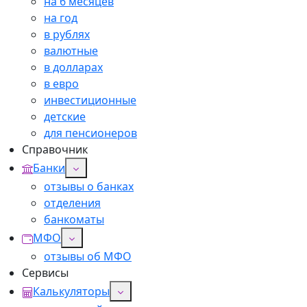
на 6 месяцев
на год
в рублях
валютные
в долларах
в евро
инвестиционные
детские
для пенсионеров
Справочник
Банки
отзывы о банках
отделения
банкоматы
МФО
отзывы об МФО
Сервисы
Калькуляторы