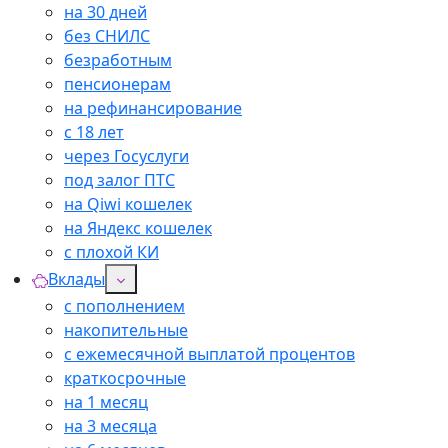
на 30 дней
без СНИЛС
безработным
пенсионерам
на рефинансирование
с 18 лет
через Госуслуги
под залог ПТС
на Qiwi кошелек
на Яндекс кошелек
с плохой КИ
Вклады
с пополнением
накопительные
с ежемесячной выплатой процентов
краткосрочные
на 1 месяц
на 3 месяца