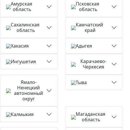
Амурская
Псковская
область
область
Сахалинская
Камчатский
область
край
Хакасия
Адыгея
Карачаево-
Ингушетия
Черкесия
Ямало-
Тыва
Ненецкий
автономный
округ
Магаданская
Калмыкия
область