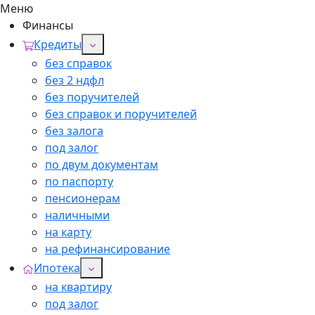
Меню
Финансы
Кредиты
без справок
без 2 ндфл
без поручителей
без справок и поручителей
без залога
под залог
по двум документам
по паспорту
пенсионерам
наличными
на карту
на рефинансирование
Ипотека
на квартиру
под залог