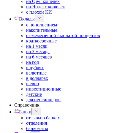
на Qiwi кошелек
на Яндекс кошелек
с плохой КИ
Вклады
с пополнением
накопительные
с ежемесячной выплатой процентов
краткосрочные
на 1 месяц
на 3 месяца
на 6 месяцев
на год
в рублях
валютные
в долларах
в евро
инвестиционные
детские
для пенсионеров
Справочник
Банки
отзывы о банках
отделения
банкоматы