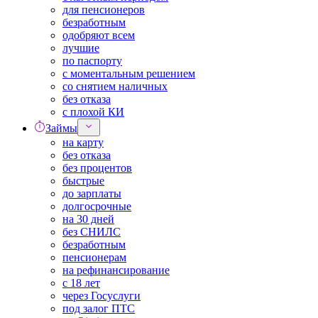
для пенсионеров
безработным
одобряют всем
лучшие
по паспорту
с моментальным решением
со снятием наличных
без отказа
с плохой КИ
Займы
на карту
без отказа
без процентов
быстрые
до зарплаты
долгосрочные
на 30 дней
без СНИЛС
безработным
пенсионерам
на рефинансирование
с 18 лет
через Госуслуги
под залог ПТС