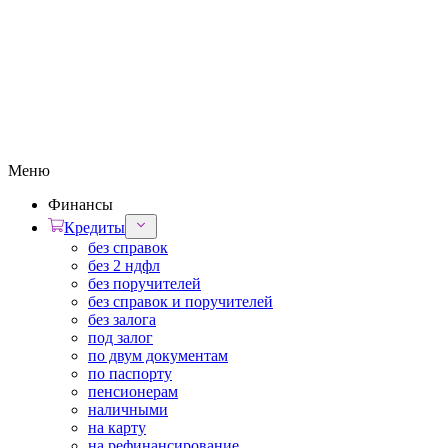
Меню
Финансы
Кредиты
без справок
без 2 ндфл
без поручителей
без справок и поручителей
без залога
под залог
по двум документам
по паспорту
пенсионерам
наличными
на карту
на рефинансирование