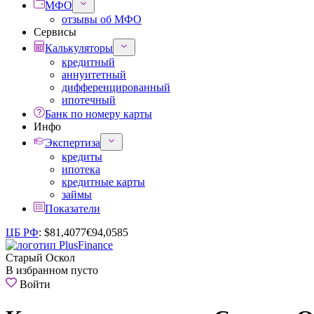
МФО
отзывы об МФО
Сервисы
Калькуляторы
кредитный
аннуитетный
дифференцированный
ипотечный
Банк по номеру карты
Инфо
Экспертиза
кредиты
ипотека
кредитные карты
займы
Показатели
ЦБ РФ
:
$
81,4077
€
94,0585
Старый Оскол
В избранном пусто
Войти