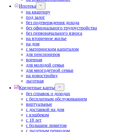
Ипотека
на квартиру
под залог
без подтверждения дохода
без официального трудоустройства
без первоначального взноса
на вторичное жилье
на дом
с материнским капиталом
для пенсионеров
военная
для молодой семьи
для многодетной семьи
на новостройку
льготная
Кредитные карты
без справок о доходах
с бесплатным обслуживанием
виртуальные
с доставкой на дом
с кэшбеком
с 18 лет
с большим лимитом
с льготным периодом