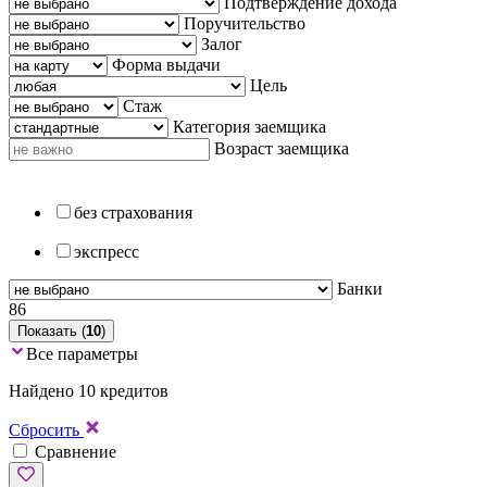
Подтверждение дохода
Поручительство
Залог
Форма выдачи
Цель
Стаж
Категория заемщика
Возраст заемщика
без страхования
экспресс
Банки
86
Показать (
10
)
Все параметры
Найдено 10 кредитов
Сбросить
Сравнение