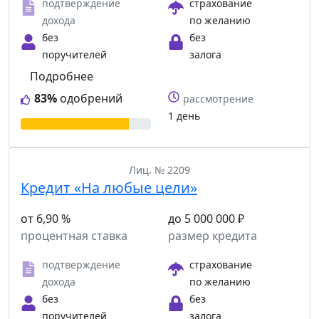
подтверждение
страхование
дохода
по желанию
без
без
поручителей
залога
Подробнее
83%
одобрений
рассмотрение
1 день
Лиц. № 2209
Кредит «На любые цели»
от 6,90 %
до 5 000 000 ₽
процентная ставка
размер кредита
подтверждение
страхование
дохода
по желанию
без
без
поручителей
залога