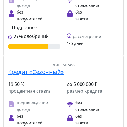
дохода
страхования
без
без
поручителей
залога
Подробнее
77%
одобрений
рассмотрение
1-5 дней
Лиц. № 588
Кредит «Сезонный»
19,50 %
до 5 000 000 ₽
процентная ставка
размер кредита
подтверждение
без
дохода
страхования
без
без
поручителей
залога