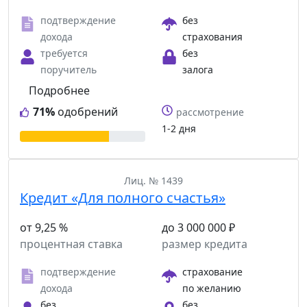
подтверждение
без
дохода
страхования
требуется
без
поручитель
залога
Подробнее
71%
одобрений
рассмотрение
1-2 дня
Лиц. № 1439
Кредит «Для полного счастья»
от 9,25 %
до 3 000 000 ₽
процентная ставка
размер кредита
подтверждение
страхование
дохода
по желанию
без
без