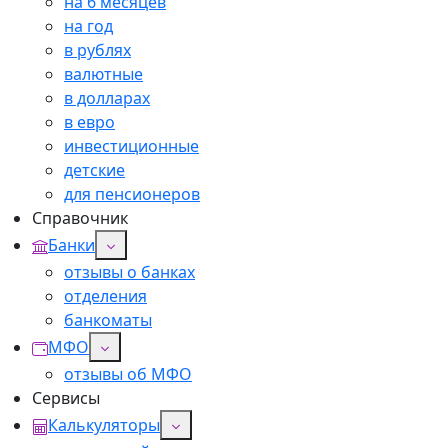
на 6 месяцев
на год
в рублях
валютные
в долларах
в евро
инвестиционные
детские
для пенсионеров
Справочник
Банки
отзывы о банках
отделения
банкоматы
МФО
отзывы об МФО
Сервисы
Калькуляторы