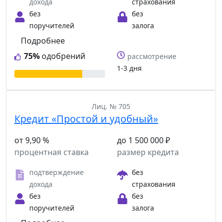
дохода
страхования
без
без
поручителей
залога
Подробнее
75%
одобрений
рассмотрение
1-3 дня
Лиц. № 705
Кредит «Простой и удобный»
от 9,90 %
до 1 500 000 ₽
процентная ставка
размер кредита
подтверждение
без
дохода
страхования
без
без
поручителей
залога