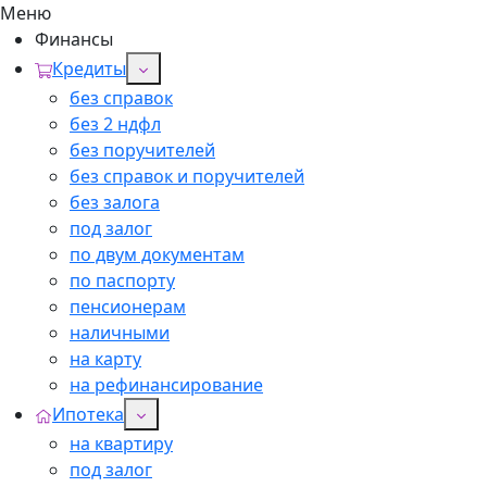
Меню
Финансы
Кредиты
без справок
без 2 ндфл
без поручителей
без справок и поручителей
без залога
под залог
по двум документам
по паспорту
пенсионерам
наличными
на карту
на рефинансирование
Ипотека
на квартиру
под залог