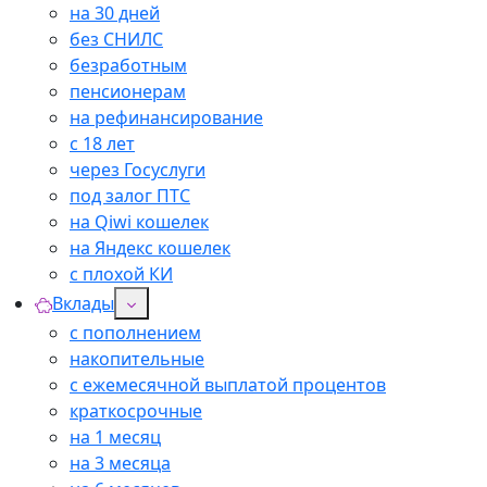
на 30 дней
без СНИЛС
безработным
пенсионерам
на рефинансирование
с 18 лет
через Госуслуги
под залог ПТС
на Qiwi кошелек
на Яндекс кошелек
с плохой КИ
Вклады
с пополнением
накопительные
с ежемесячной выплатой процентов
краткосрочные
на 1 месяц
на 3 месяца