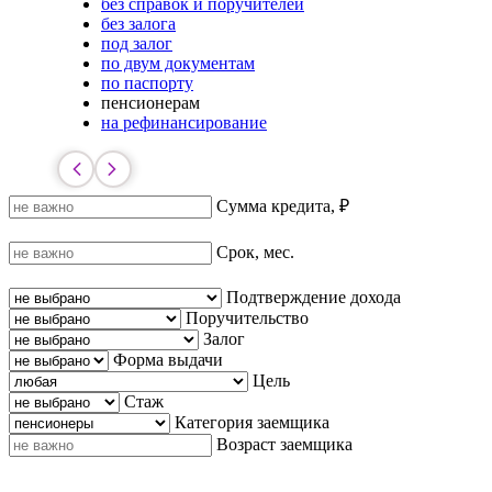
без справок и поручителей
без залога
под залог
по двум документам
по паспорту
пенсионерам
на рефинансирование
Сумма кредита, ₽
Срок, мес.
Подтверждение дохода
Поручительство
Залог
Форма выдачи
Цель
Стаж
Категория заемщика
Возраст заемщика