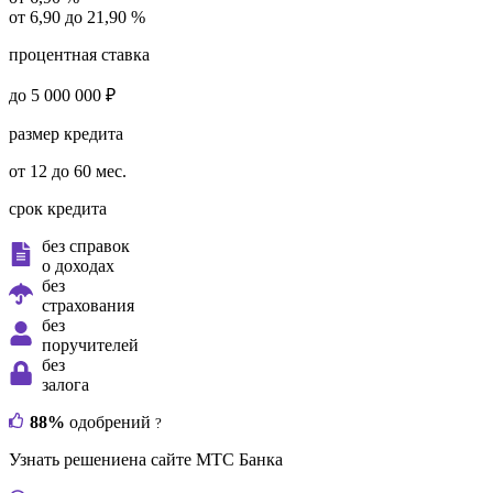
от 6,90 до 21,90 %
процентная ставка
до 5 000 000 ₽
размер кредита
от 12 до 60 мес.
срок кредита
без справок
о доходах
без
страхования
без
поручителей
без
залога
88%
одобрений
?
Узнать решение
на сайте МТС Банка