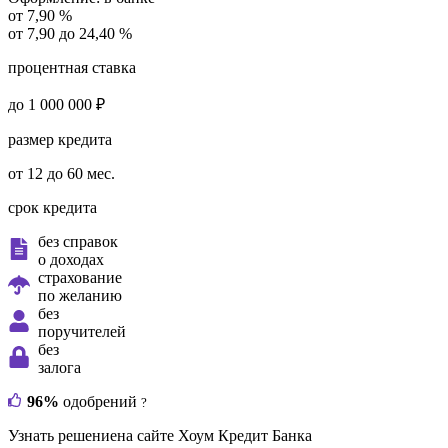
от 7,90 %
от 7,90 до 24,40 %
процентная ставка
до 1 000 000 ₽
размер кредита
от 12 до 60 мес.
срок кредита
без справок
о доходах
страхование
по желанию
без
поручителей
без
залога
96%
одобрений
?
Узнать решение
на сайте Хоум Кредит Банка