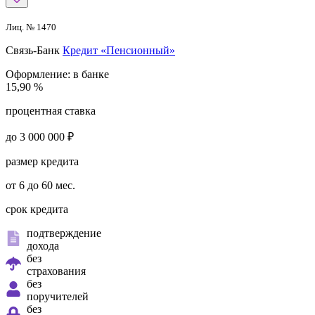
Лиц. № 1470
Связь-Банк
Кредит «Пенсионный»
Оформление:
в банке
15,90 %
процентная ставка
до 3 000 000 ₽
размер кредита
от 6 до 60 мес.
срок кредита
подтверждение
дохода
без
страхования
без
поручителей
без