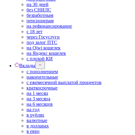
на 30 дней
без СНИЛС
безработным
пенсионерам
на рефинансирование
с 18 лет
через Госуслуги
под залог ПТС
на Qiwi кошелек
на Яндекс кошелек
с плохой КИ
Вклады
с пополнением
накопительные
с ежемесячной выплатой процентов
краткосрочные
на 1 месяц
на 3 месяца
на 6 месяцев
на год
в рублях
валютные
в долларах
в евро