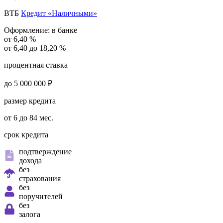
ВТБ
Кредит «Наличными»
Оформление:
в банке
от 6,40 %
от 6,40 до 18,20 %
процентная ставка
до 5 000 000 ₽
размер кредита
от 6 до 84 мес.
срок кредита
подтверждение
дохода
без
страхования
без
поручителей
без
залога