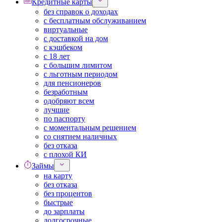
Кредитные карты
без справок о доходах
с бесплатным обслуживанием
виртуальные
с доставкой на дом
с кэшбеком
с 18 лет
с большим лимитом
с льготным периодом
для пенсионеров
безработным
одобряют всем
лучшие
по паспорту
с моментальным решением
со снятием наличных
без отказа
с плохой КИ
Займы
на карту
без отказа
без процентов
быстрые
до зарплаты
долгосрочные