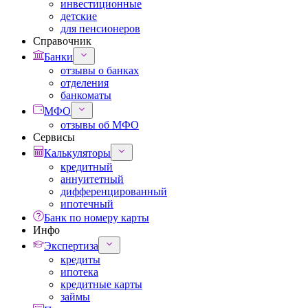
инвестиционные
детские
для пенсионеров
Справочник
Банки
отзывы о банках
отделения
банкоматы
МФО
отзывы об МФО
Сервисы
Калькуляторы
кредитный
аннуитетный
дифференцированный
ипотечный
Банк по номеру карты
Инфо
Экспертиза
кредиты
ипотека
кредитные карты
займы