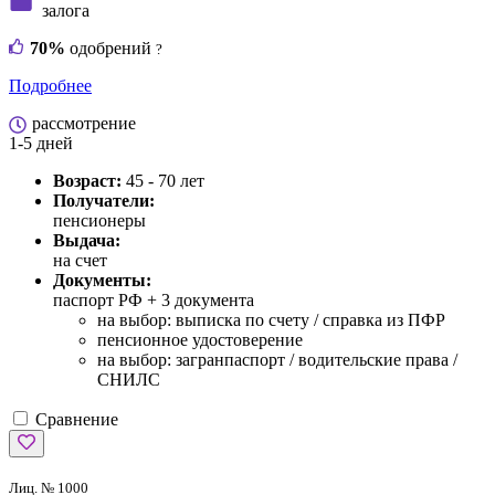
залога
70%
одобрений
?
Подробнее
рассмотрение
1-5 дней
Возраст:
45 - 70 лет
Получатели:
пенсионеры
Выдача:
на счет
Документы:
паспорт РФ +
3 документа
на выбор: выписка по счету / справка из ПФР
пенсионное удостоверение
на выбор: загранпаспорт / водительские права /
СНИЛС
Сравнение
Лиц. № 1000