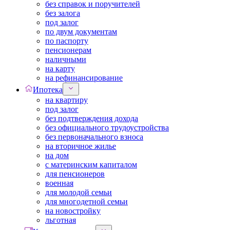
без справок и поручителей
без залога
под залог
по двум документам
по паспорту
пенсионерам
наличными
на карту
на рефинансирование
Ипотека
на квартиру
под залог
без подтверждения дохода
без официального трудоустройства
без первоначального взноса
на вторичное жилье
на дом
с материнским капиталом
для пенсионеров
военная
для молодой семьи
для многодетной семьи
на новостройку
льготная