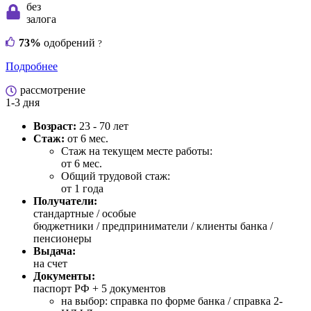
без
залога
73%
одобрений
?
Подробнее
рассмотрение
1-3 дня
Возраст:
23 - 70 лет
Стаж:
от 6 мес.
Стаж на текущем месте работы:
от 6 мес.
Общий трудовой стаж:
от 1 года
Получатели:
стандартные /
особые
бюджетники / предприниматели / клиенты банка /
пенсионеры
Выдача:
на счет
Документы:
паспорт РФ +
5 документов
на выбор: справка по форме банка / справка 2-