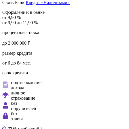
Связь-Банк
Кредит «Наличными»
Оформление:
в банке
от 9,90 %
от 9,90 до 11,90 %
процентная ставка
до 3 000 000 ₽
размер кредита
от 6 до 84 мес.
срок кредита
подтверждение
дохода
личное
страхование
без
поручителей
без
залога
77%
одобрений
?