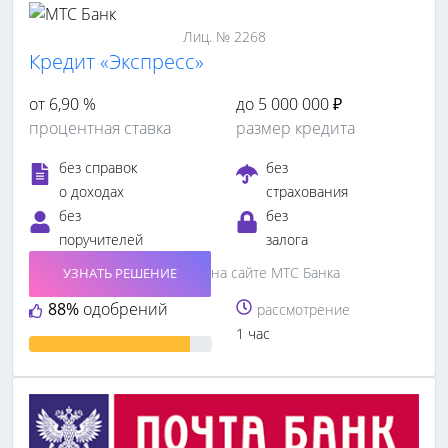
Лиц. № 2268
Кредит «Экспресс»
от 6,90 %
до 5 000 000 ₽
процентная ставка
размер кредита
без справок
без
о доходах
страхования
без
без
поручителей
залога
на сайте МТС Банка
УЗНАТЬ РЕШЕНИЕ
88%
одобрений
рассмотрение
1 час