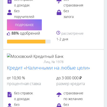
о доходах
страхования
без
без
поручителей
залога
ПОДРОБНЕЕ
88%
одобрений
рассмотрение
1-2 дня
Лиц. № 1978
Кредит «Наличными на любые цели»
от 10,90 %
до 3 000 000 ₽
процентная ставка
размер кредита
без справок
страхование
о доходах
по желанию
без
без