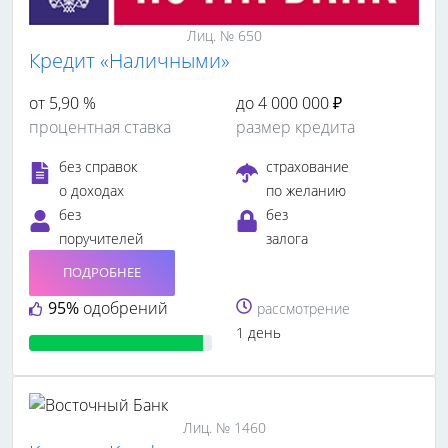
Лиц. № 650
Кредит «Наличными»
от 5,90 %
до 4 000 000 ₽
процентная ставка
размер кредита
без справок
страхование
о доходах
по желанию
без
без
поручителей
залога
ПОДРОБНЕЕ
95%
одобрений
рассмотрение
1 день
Лиц. № 1460