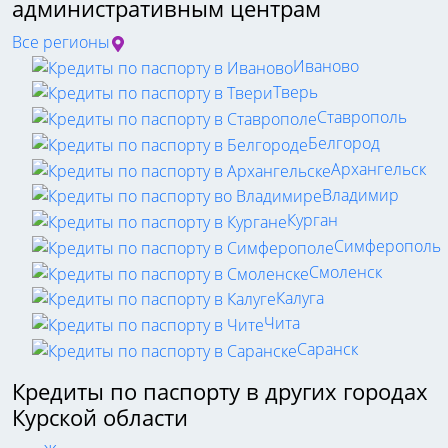
административным центрам
Все регионы
Иваново
Тверь
Ставрополь
Белгород
Архангельск
Владимир
Курган
Симферополь
Смоленск
Калуга
Чита
Саранск
Кредиты по паспорту в других городах
Курской области