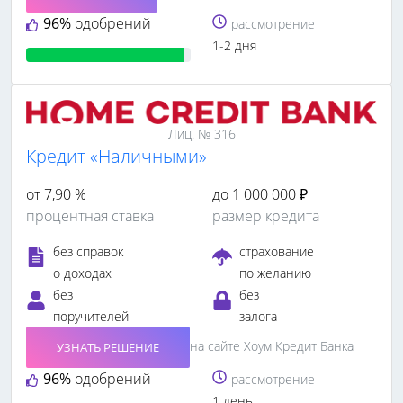
96%
одобрений
рассмотрение
1-2 дня
Лиц. № 316
Кредит «Наличными»
от 7,90 %
до 1 000 000 ₽
процентная ставка
размер кредита
без справок
страхование
о доходах
по желанию
без
без
поручителей
залога
на сайте Хоум Кредит Банка
УЗНАТЬ РЕШЕНИЕ
96%
одобрений
рассмотрение
1 день