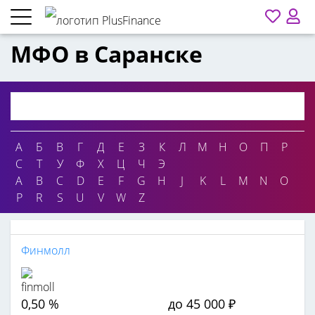
МФО в Саранске
А
Б
В
Г
Д
Е
З
К
Л
М
Н
О
П
Р
С
Т
У
Ф
Х
Ц
Ч
Э
A
B
C
D
E
F
G
H
J
K
L
M
N
O
P
R
S
U
V
W
Z
Финмолл
0,50 %
до 45 000 ₽