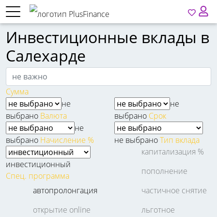
Инвестиционные вклады в
Салехарде
Сумма
не
не
выбрано
Валюта
выбрано
Срок
не
выбрано
Начисление %
не выбрано
Тип вклада
капитализация %
инвестиционный
пополнение
Спец. программа
автопролонгация
частичное снятие
открытие online
льготное