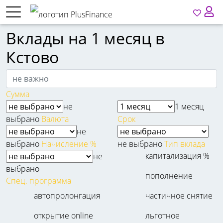
Вклады на 1 месяц в
Кстово
Сумма
не
1 месяц
выбрано
Валюта
Срок
не
выбрано
Начисление %
не выбрано
Тип вклада
капитализация %
не
выбрано
пополнение
Спец. программа
автопролонгация
частичное снятие
открытие online
льготное