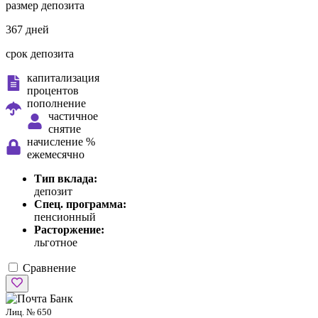
размер депозита
367 дней
срок депозита
капитализация
процентов
пополнение
частичное
снятие
начисление %
ежемесячно
Тип вклада:
депозит
Спец. программа:
пенсионный
Расторжение:
льготное
Сравнение
Лиц. № 650