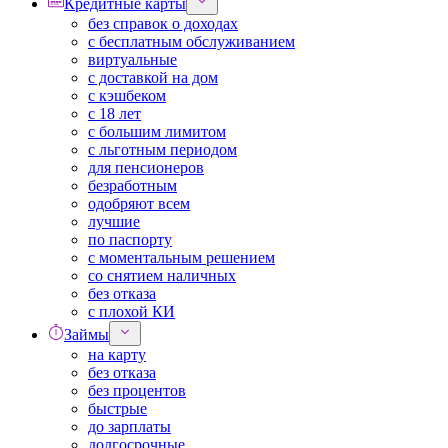
Кредитные карты
без справок о доходах
с бесплатным обслуживанием
виртуальные
с доставкой на дом
с кэшбеком
с 18 лет
с большим лимитом
с льготным периодом
для пенсионеров
безработным
одобряют всем
лучшие
по паспорту
с моментальным решением
со снятием наличных
без отказа
с плохой КИ
Займы
на карту
без отказа
без процентов
быстрые
до зарплаты
долгосрочные