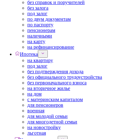
без справок и поручителей
без залога
под залог
по двум документам
по паспорту
пенсионерам
наличными
на карту
на рефинансирование
Ипотека
на квартиру
под залог
без подтверждения дохода
без официального трудоустройства
без первоначального взноса
на вторичное жилье
на дом
с материнским капиталом
для пенсионеров
военная
для молодой семьи
для многодетной семьи
на новостройку
льготная