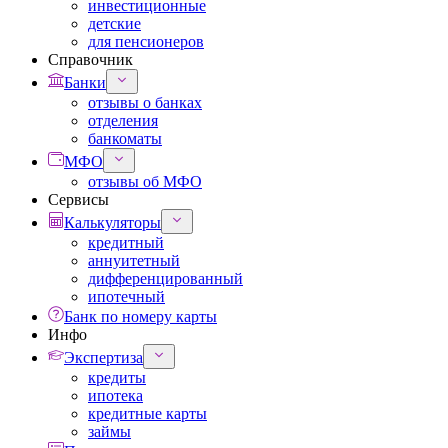
инвестиционные
детские
для пенсионеров
Справочник
Банки
отзывы о банках
отделения
банкоматы
МФО
отзывы об МФО
Сервисы
Калькуляторы
кредитный
аннуитетный
дифференцированный
ипотечный
Банк по номеру карты
Инфо
Экспертиза
кредиты
ипотека
кредитные карты
займы