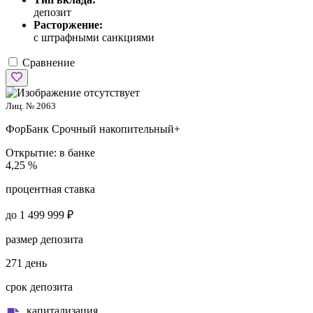
депозит
Расторжение:
с штрафными санкциями
Сравнение
Лиц. № 2063
ФорБанк
Срочный накопительный+
Открытие:
в банке
4,25 %
процентная ставка
до 1 499 999 ₽
размер депозита
271 день
срок депозита
капитализация