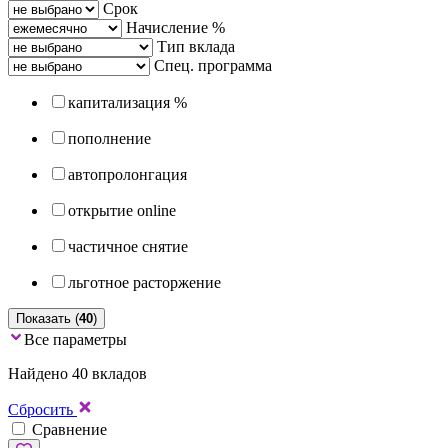
Срок
Начисление %
Тип вклада
Спец. программа
капитализация %
пополнение
автопролонгация
открытие online
частичное снятие
льготное расторжение
Показать (
40
)
Все параметры
Найдено 40 вкладов
Сбросить
Сравнение