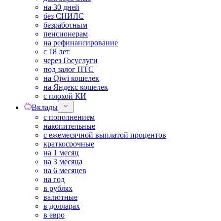
на 30 дней
без СНИЛС
безработным
пенсионерам
на рефинансирование
с 18 лет
через Госуслуги
под залог ПТС
на Qiwi кошелек
на Яндекс кошелек
с плохой КИ
Вклады
с пополнением
накопительные
с ежемесячной выплатой процентов
краткосрочные
на 1 месяц
на 3 месяца
на 6 месяцев
на год
в рублях
валютные
в долларах
в евро