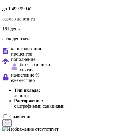
до 1 499 999 ₽
размер депозита
181 день
срок депозита
капитализация
процентов
пополнение
без частичного
снятия
начисление %
ежемесячно
Тип вклада:
депозит
Расторжение:
с штрафными санкциями
Сравнение