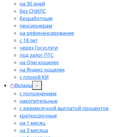
на 30 дней
без СНИЛС
безработным
пенсионерам
на рефинансирование
с 18 лет
через Госуслуги
под залог ПТС
на Qiwi кошелек
на Яндекс кошелек
с плохой КИ
Вклады
с пополнением
накопительные
с ежемесячной выплатой процентов
краткосрочные
на 1 месяц
на 3 месяца