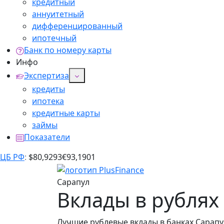
кредитный
аннуитетный
дифференцированный
ипотечный
Банк по номеру карты
Инфо
Экспертиза
кредиты
ипотека
кредитные карты
займы
Показатели
ЦБ РФ
:
$
80,9293
€
93,1901
Сарапул
Вклады в рублях
Лучшие рублевые вклады в банках Сарапу