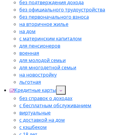
без подтверждения дохода
без официального трудоустройства
без первоначального взноса
на вторичное жилье
на дом
с материнским капиталом
для пенсионеров
военная
для молодой семьи
для многодетной семьи
на новостройку
льготная
Кредитные карты
без справок о доходах
с бесплатным обслуживанием
виртуальные
с доставкой на дом
с кэшбеком
с 18 лет