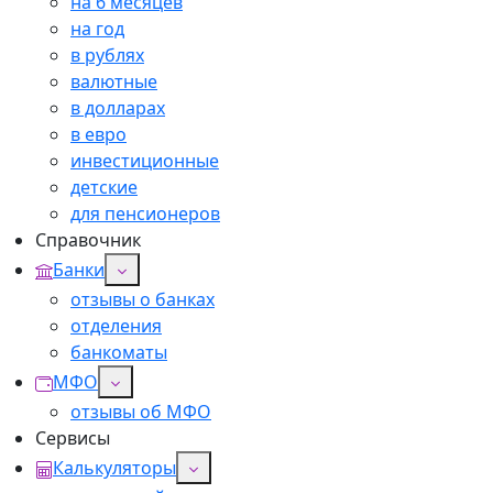
на 6 месяцев
на год
в рублях
валютные
в долларах
в евро
инвестиционные
детские
для пенсионеров
Справочник
Банки
отзывы о банках
отделения
банкоматы
МФО
отзывы об МФО
Сервисы
Калькуляторы