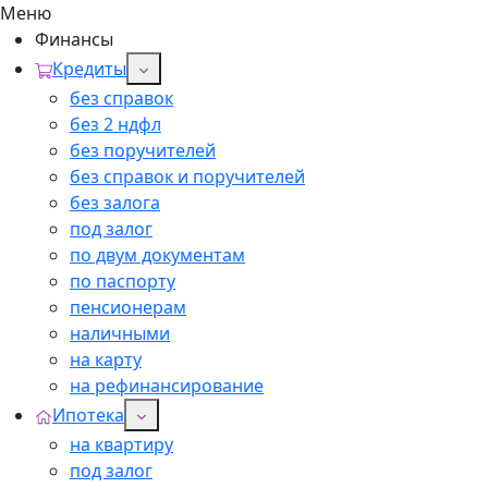
Меню
Финансы
Кредиты
без справок
без 2 ндфл
без поручителей
без справок и поручителей
без залога
под залог
по двум документам
по паспорту
пенсионерам
наличными
на карту
на рефинансирование
Ипотека
на квартиру
под залог