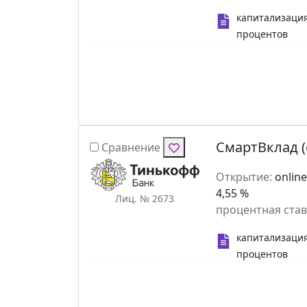
капитализаци
процентов
СмартВклад 
Сравнение
Открытие:
onlin
4,55 %
Лиц. № 2673
процентная став
капитализаци
процентов